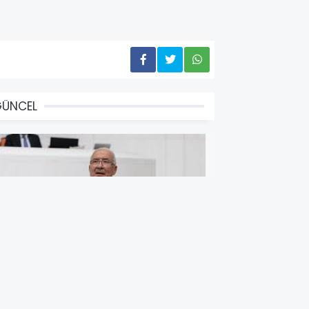
GÜNCEL
Yİ Parti Mersin Milletvekili