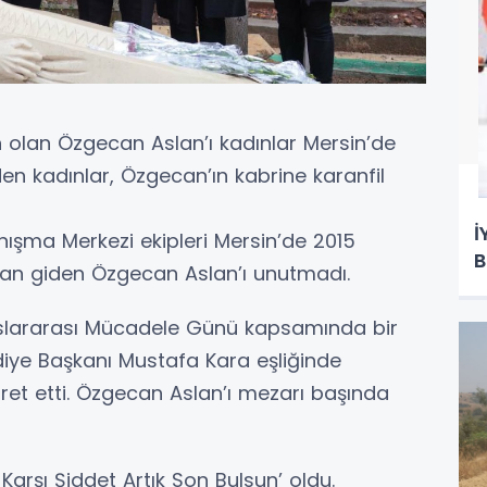
 olan Özgecan Aslan’ı kadınlar Mersin’de
en kadınlar, Özgecan’ın kabrine karanfil
İ
nışma Merkezi ekipleri Mersin’de 2015
B
rban giden Özgecan Aslan’ı unutmadı.
uslararası Mücadele Günü kapsamında bir
diye Başkanı Mustafa Kara eşliğinde
ret etti. Özgecan Aslan’ı mezarı başında
Karşı Şiddet Artık Son Bulsun’ oldu.