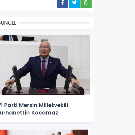
GÜNCEL
Yİ Parti Mersin Milletvekili
urhanettin Kocamaz