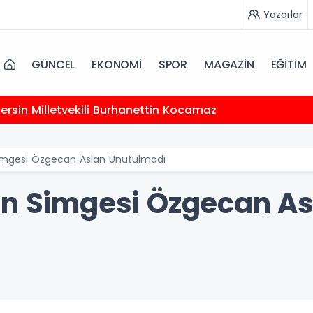
Yazarlar
GÜNCEL
EKONOMİ
SPOR
MAGAZİN
EĞİTİM
 Mersin Milletvekili Burhanettin Kocamaz
Simgesi Özgecan Aslan Unutulmadı
in Simgesi Özgecan As