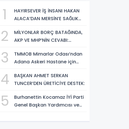
1
HAYIRSEVER İŞ İNSANI HAKAN
ALACA’DAN MERSİN’E SAĞLIK
YATIRIMI
2
MİLYONLAR BORÇ BATAĞINDA,
AKP VE MHP’NİN CEVABI:
“ARAŞTIRMAYALIM!”
3
TMMOB Mimarlar Odası’ndan
Adana Askeri Hastane için
çağrı…
4
BAŞKAN AHMET SERKAN
TUNCER’DEN ÜRETİCİYE DESTEK:
5
Burhanettin Kocamaz İYİ Parti
Genel Başkan Yardımcısı ve
Mersin Milletvekili