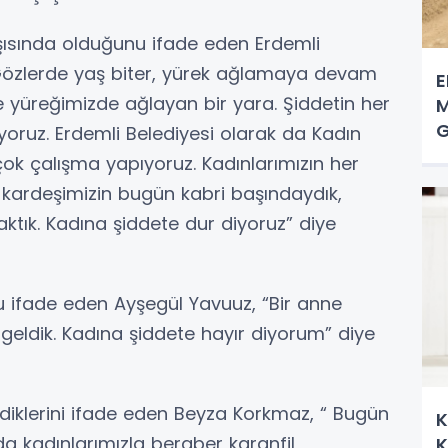
şısında olduğunu ifade eden Erdemli
 Gözlerde yaş biter, yürek ağlamaya devam
E
 yüreğimizde ağlayan bir yara. Şiddetin her
M
G
iyoruz. Erdemli Belediyesi olarak da Kadın
çok çalışma yapıyoruz. Kadınlarımızın her
kardeşimizin bugün kabri başındaydık,
ıraktık. Kadına şiddete dur diyoruz” diye
u ifade eden Ayşegül Yavuuz, “Bir anne
eldik. Kadına şiddete hayır diyorum” diye
ediklerini ifade eden Beyza Korkmaz, “ Bugün
K
 kadınlarımızla beraber karanfil
K