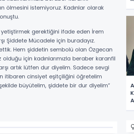
nın ölmesini istemiyoruz. Kadınlar olarak
konuştu.
e yetiştirmek gerektiğini ifade eden İrem
rşı Şiddete Mücadele için buradayız.
 ettik. Hem şiddetin sembolü olan Özgecan
olduğu için kadınlarımızla beraber karanfil
karşı artık lütfen dur diyelim. Sadece sevgi
itibaren cinsiyet eşitçiliğini öğretelim
 şekilde büyütelim, şiddete bir dur diyelim”
A
K
A
Ç