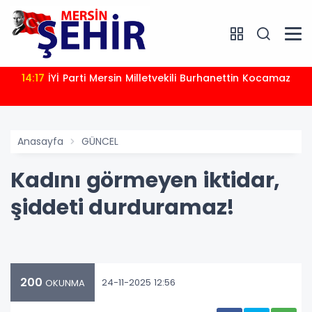
14:17
İYİ Parti Mersin Milletvekili Burhanettin Kocamaz
Anasayfa
GÜNCEL
Kadını görmeyen iktidar,
şiddeti durduramaz!
200
24-11-2025 12:56
OKUNMA