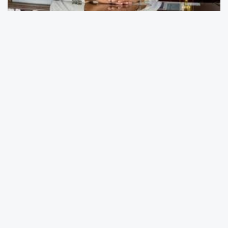
Arbel A.Ş. Kurucu Başkanı ve ASKON Mersin
Şube Başkanı Hasan Arslan, 24 Kasım
Öğretmenler Günü dolayısıyla yayımladığı
mesajda, öğretmenlerin Türkiye’nin geleceğini
şekillendirmedeki belirleyici rolüne vurgu yaptı.
Arslan, öğretmenlerin toplumun her alanında
gelişimin temelini oluşturan en kıymetli
rehberler olduğunu ifade etti.
Hasan Arslan açıklamasında şu sözlere yer
verdi: “Geleceğimizin temelini öğretmenlerimiz
atıyor. Bugün ülkemizin ekonomik, sosyal ve
kültürel yönden güçlenmesinin arkasında,