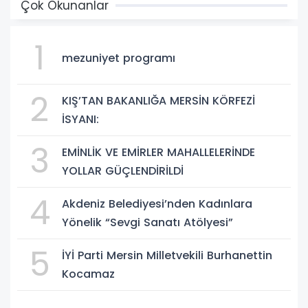
Çok Okunanlar
1
mezuniyet programı
2
KIŞ’TAN BAKANLIĞA MERSİN KÖRFEZİ
İSYANI:
3
EMİNLİK VE EMİRLER MAHALLELERİNDE
YOLLAR GÜÇLENDİRİLDİ
4
Akdeniz Belediyesi’nden Kadınlara
Yönelik “Sevgi Sanatı Atölyesi”
5
İYİ Parti Mersin Milletvekili Burhanettin
Kocamaz