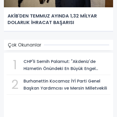
AKİB'DEN TEMMUZ AYINDA 1,32 MİLYAR
DOLARLIK İHRACAT BAŞARISI
Çok Okunanlar
1
CHP'li Semih Palamut: "Akdeniz'de
Hizmetin Önündeki En Büyük Engel
Şeffaflıktan Uzak Yönetim Anlayışıdır"
2
Burhanettin Kocamaz İYİ Parti Genel
Başkan Yardımcısı ve Mersin Milletvekili