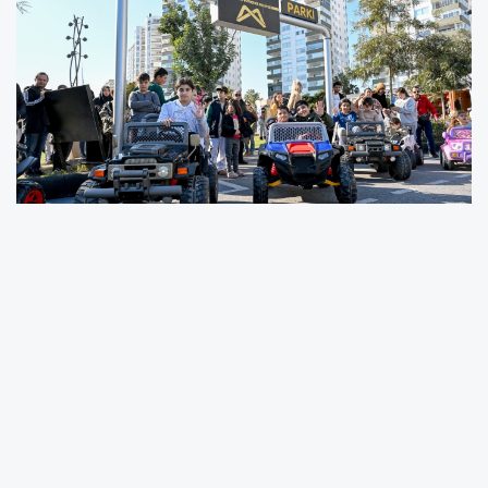
BÜYÜKŞEHİR TRAFİK PARK’I ÇOCUKLARIN AKININA
UĞRADI
YARIYIL TATİLİ HEYECANI BÜYÜKŞEHİR’İN TRAFİK
PARKI’NI SARDI