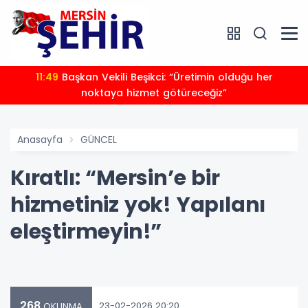
11:49
Başkan Vekili Beşikci: “Üretimin olduğu her
noktaya hizmet götüreceğiz”
Anasayfa
GÜNCEL
Kıratlı: “Mersin’e bir
hizmetiniz yok! Yapılanı
eleştirmeyin!”
268
23-02-2026 20:20
OKUNMA