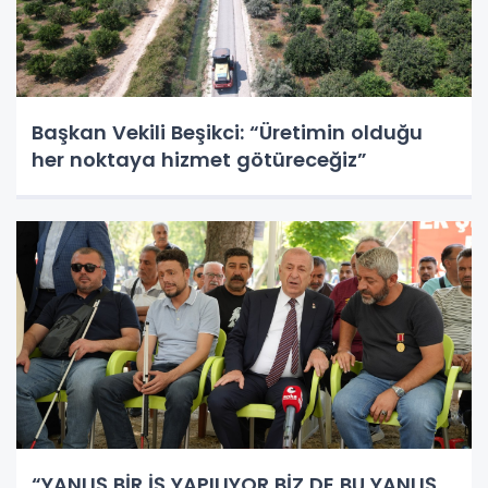
Başkan Vekili Beşikci: “Üretimin olduğu
her noktaya hizmet götüreceğiz”
“YANLIŞ BİR İŞ YAPILIYOR BİZ DE BU YANLIŞ