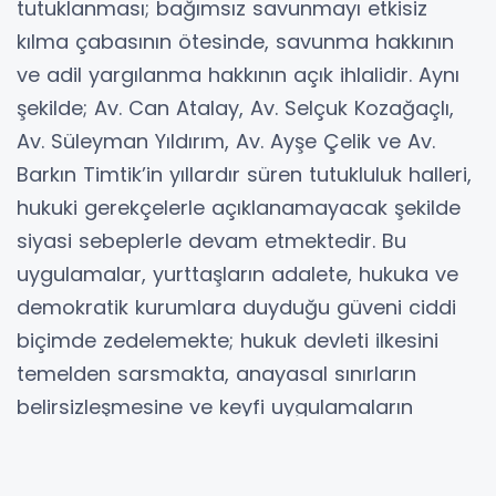
tutuklanması; bağımsız savunmayı etkisiz
kılma çabasının ötesinde, savunma hakkının
ve adil yargılanma hakkının açık ihlalidir. Aynı
şekilde; Av. Can Atalay, Av. Selçuk Kozağaçlı,
Av. Süleyman Yıldırım, Av. Ayşe Çelik ve Av.
Barkın Timtik’in yıllardır süren tutukluluk halleri,
hukuki gerekçelerle açıklanamayacak şekilde
siyasi sebeplerle devam etmektedir. Bu
uygulamalar, yurttaşların adalete, hukuka ve
demokratik kurumlara duyduğu güveni ciddi
biçimde zedelemekte; hukuk devleti ilkesini
temelden sarsmakta, anayasal sınırların
belirsizleşmesine ve keyfi uygulamaların
olağanlaşmasına yol açmaktadır.
“TÜRKİYE’DE VE DÜNYADA AVUKATLARA