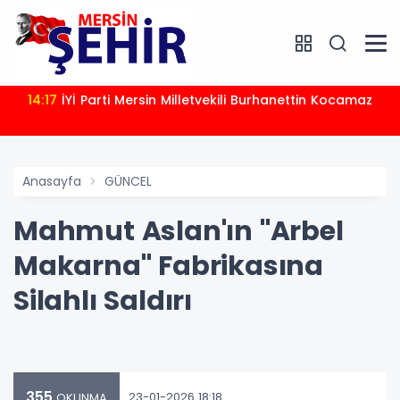
14:17
İYİ Parti Mersin Milletvekili Burhanettin Kocamaz
Anasayfa
GÜNCEL
Mahmut Aslan'ın "Arbel
Makarna" Fabrikasına
Silahlı Saldırı
355
23-01-2026 18:18
OKUNMA