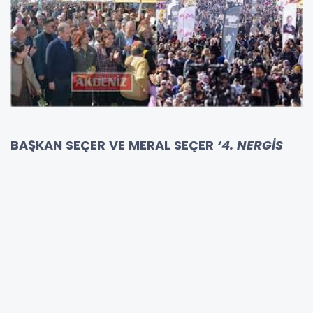
BAŞKAN SEÇER VE MERAL SEÇER
‘4. NERGİS
ŞENLİĞİ’
NE KATILDI
4. NERGİS ŞENLİĞİ’NE TÜRKİYE’NİN DÖRT BİR
YANINDAN İLGİ
4. NERGİS ŞENLİĞİ İLE MERSİN’İ NERGİS
KOKUSU SARDI
SEÇER: “KIRSALDAN KALKINACAĞIZ,