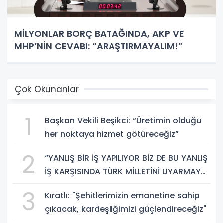
MİLYONLAR BORÇ BATAĞINDA, AKP VE
MHP’NİN CEVABI: “ARAŞTIRMAYALIM!”
Çok Okunanlar
1
Başkan Vekili Beşikci: “Üretimin olduğu
her noktaya hizmet götüreceğiz”
2
“YANLIŞ BİR İŞ YAPILIYOR BİZ DE BU YANLIŞ
İŞ KARŞISINDA TÜRK MİLLETİNİ UYARMAYA
DEVAM EDECEĞİZ”
3
Kıratlı: "Şehitlerimizin emanetine sahip
çıkacak, kardeşliğimizi güçlendireceğiz"