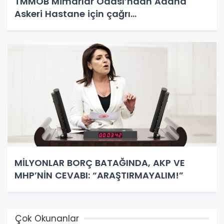
TMMOB Mimarlar Odası’ndan Adana
Askeri Hastane için çağrı…
MİLYONLAR BORÇ BATAĞINDA, AKP VE
MHP’NİN CEVABI: “ARAŞTIRMAYALIM!”
Çok Okunanlar