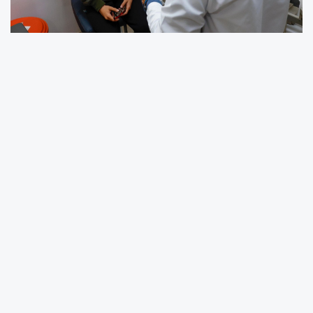
Yenişehir Belediyesi, sosyal belediyecilik
anlayışı doğrultusunda çocukların sağlık
hizmetlerine erişimini desteklemeye devam
ediyor. Kadın ve Aile Hizmetleri Müdürlüğü
tarafından yürütülen çalışma kapsamında
çocuklara ücretsiz göz muayenesi yapıldı.
Yenişehir Belediyesinin desteğiyle yapılan
muayeneler, alanında uzman doktorlar
tarafından Mersin Nivgöz Merkezi’nde
gerçekleştirildi. Kontroller sonucunda görme
bozukluğu tespit edilen çocuklar için ücretsiz