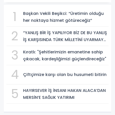
1
Başkan Vekili Beşikci: “Üretimin olduğu
her noktaya hizmet götüreceğiz”
2
“YANLIŞ BİR İŞ YAPILIYOR BİZ DE BU YANLIŞ
İŞ KARŞISINDA TÜRK MİLLETİNİ UYARMAYA
DEVAM EDECEĞİZ”
3
Kıratlı: "Şehitlerimizin emanetine sahip
çıkacak, kardeşliğimizi güçlendireceğiz"
4
Çiftçimize karşı olan bu husumeti bitirin
5
HAYIRSEVER İŞ İNSANI HAKAN ALACA’DAN
MERSİN’E SAĞLIK YATIRIMI