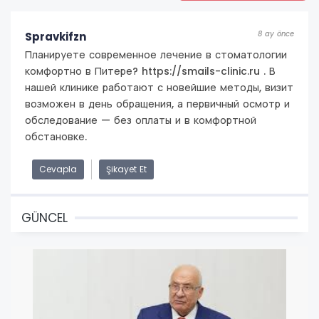
8 ay önce
Spravkifzn
Планируете современное лечение в стоматологии
комфортно в Питере? https://smails-clinic.ru . В
нашей клинике работают с новейшие методы, визит
возможен в день обращения, а первичный осмотр и
обследование — без оплаты и в комфортной
обстановке.
Cevapla
Şikayet Et
GÜNCEL