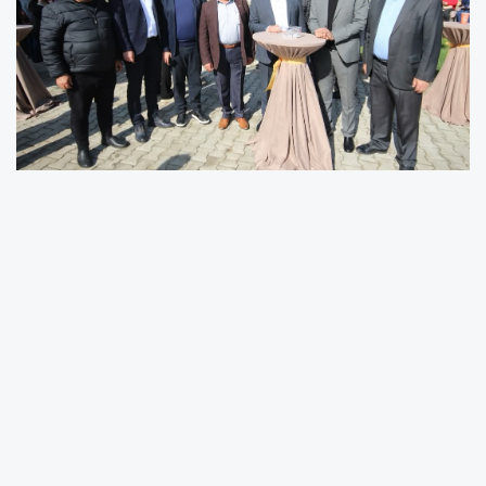
Semih Palamut: “Köyümüz Atölye Projesi
Kırsalda Üretimi Ve Sosyal Yaşamı
Güçlendirecek”
Mersin Büyükşehir Belediyesi tarafından
hayata geçirilen Köyümüz Atölye Projesi
kapsamında Hamzabeyli Köyü’nde düzenlenen
açılış törenine katıldıklarını belirten Cumhuriyet