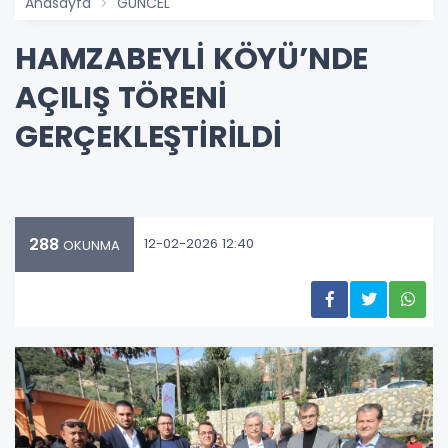
Anasayfa
GÜNCEL
HAMZABEYLİ KÖYÜ’NDE
AÇILIŞ TÖRENİ
GERÇEKLEŞTİRİLDİ
288
12-02-2026 12:40
OKUNMA