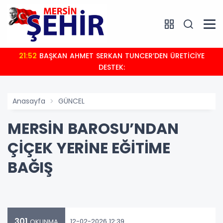
21:52
BAŞKAN AHMET SERKAN TUNCER’DEN ÜRETİCİYE
DESTEK:
Anasayfa
GÜNCEL
MERSİN BAROSU’NDAN
ÇİÇEK YERİNE EĞİTİME
BAĞIŞ
301
12-02-2026 12:39
OKUNMA