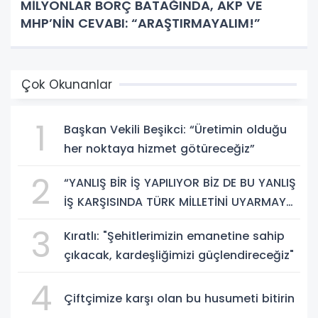
MİLYONLAR BORÇ BATAĞINDA, AKP VE
MHP’NİN CEVABI: “ARAŞTIRMAYALIM!”
Çok Okunanlar
1
Başkan Vekili Beşikci: “Üretimin olduğu
her noktaya hizmet götüreceğiz”
2
“YANLIŞ BİR İŞ YAPILIYOR BİZ DE BU YANLIŞ
İŞ KARŞISINDA TÜRK MİLLETİNİ UYARMAYA
DEVAM EDECEĞİZ”
3
Kıratlı: "Şehitlerimizin emanetine sahip
çıkacak, kardeşliğimizi güçlendireceğiz"
4
Çiftçimize karşı olan bu husumeti bitirin