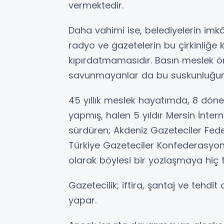
vermektedir.
Daha vahimi ise, belediyelerin imkâ
radyo ve gazetelerin bu çirkinliğe k
kıpırdatmamasıdır. Basın meslek ö
savunmayanlar da bu suskunluğun 
45 yıllık meslek hayatımda, 8 dön
yapmış, halen 5 yıldır Mersin İnter
sürdüren; Akdeniz Gazeteciler Fed
Türkiye Gazeteciler Konfederasyonu
olarak böylesi bir yozlaşmaya hiç 
Gazetecilik; iftira, şantaj ve tehdit
yapar.