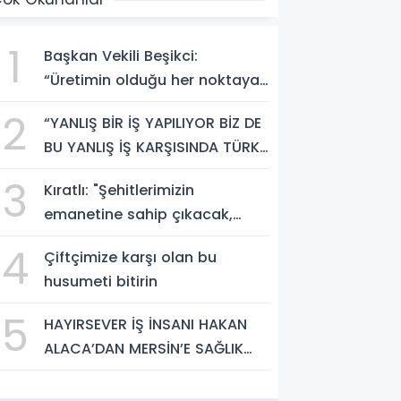
1
Başkan Vekili Beşikci:
“Üretimin olduğu her noktaya
hizmet götüreceğiz”
2
“YANLIŞ BİR İŞ YAPILIYOR BİZ DE
BU YANLIŞ İŞ KARŞISINDA TÜRK
MİLLETİNİ UYARMAYA DEVAM
3
Kıratlı: "Şehitlerimizin
EDECEĞİZ”
emanetine sahip çıkacak,
kardeşliğimizi güçlendireceğiz"
4
Çiftçimize karşı olan bu
husumeti bitirin
5
HAYIRSEVER İŞ İNSANI HAKAN
ALACA’DAN MERSİN’E SAĞLIK
YATIRIMI