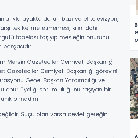
nlarıyla ayakta duran bazı yerel televizyon,
B
arşı tek kelime etmemesi, kılını dahi
G
rgütü tabelası taşıyıp mesleğin onurunu
M
parçasıdır.
em Mersin Gazeteciler Cemiyeti Başkanlığı
net Gazeteciler Cemiyeti Başkanlığı görevini
erasyonu Genel Başkan Yardımcılığı ve
 onur üyeliği sorumluluğunu taşıyan biri
tanık olmadım.
 değildir. Suçu olan varsa devlet gereğini
T
A