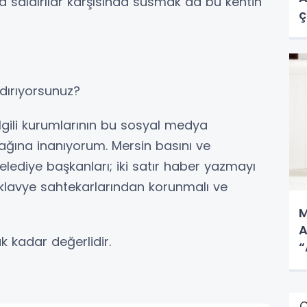
saldırılar karşısında susmak da bu kentin
ç
dırıyorsunuz?
 ilgili kurumlarının bu sosyal medya
cağına inanıyorum. Mersin basını ve
elediye başkanları; iki satır haber yazmayı
 klavye sahtekarlarından korunmalı ve
M
A
k kadar değerlidir.
“
Ç