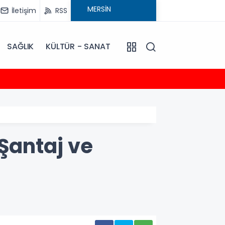
İletişim
RSS
SAĞLIK
KÜLTÜR - SANAT
21:31
Burhane
 Şantaj ve