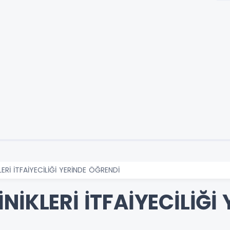
ERİ İTFAİYECİLİĞİ YERİNDE ÖĞRENDİ
NİKLERİ İTFAİYECİLİĞİ 