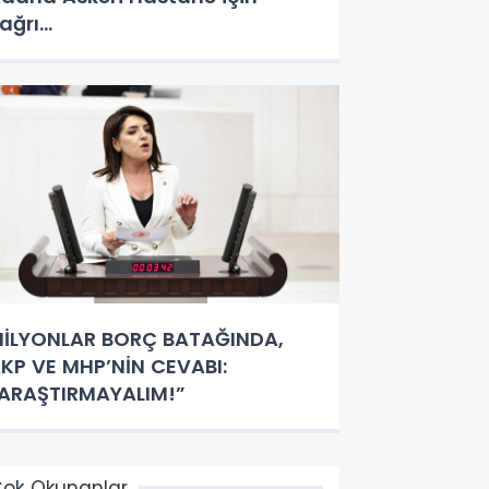
ağrı…
İLYONLAR BORÇ BATAĞINDA,
KP VE MHP’NİN CEVABI:
ARAŞTIRMAYALIM!”
ok Okunanlar