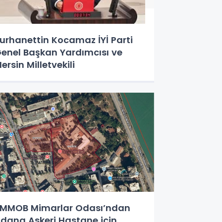
urhanettin Kocamaz İYİ Parti
enel Başkan Yardımcısı ve
ersin Milletvekili
MMOB Mimarlar Odası’ndan
dana Askeri Hastane için