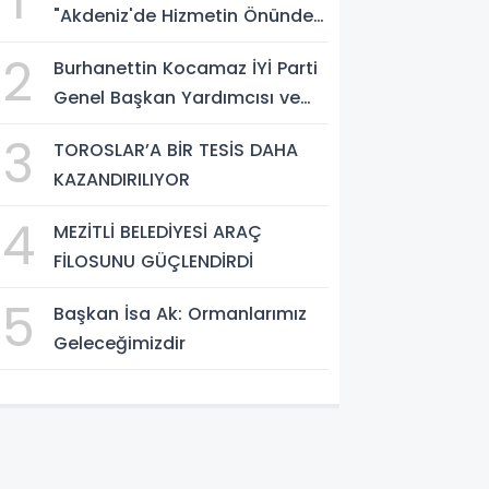
1
"Akdeniz'de Hizmetin Önündeki
En Büyük Engel Şeffaflıktan
2
Burhanettin Kocamaz İYİ Parti
Uzak Yönetim Anlayışıdır"
Genel Başkan Yardımcısı ve
Mersin Milletvekili
3
TOROSLAR’A BİR TESİS DAHA
KAZANDIRILIYOR
4
MEZİTLİ BELEDİYESİ ARAÇ
FİLOSUNU GÜÇLENDİRDİ
5
Başkan İsa Ak: Ormanlarımız
Geleceğimizdir