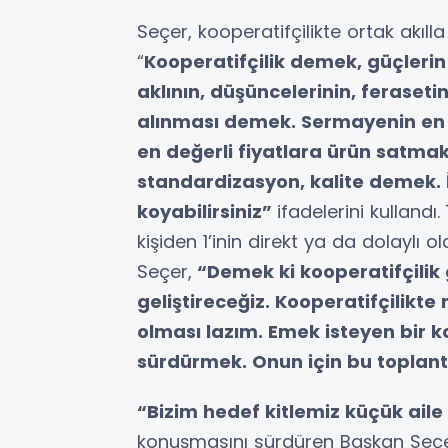
Seçer, kooperatifçilikte ortak akıll
“
Kooperatifçilik demek, güçlerin 
aklının, düşüncelerinin, ferasetin
alınması demek. Sermayenin en r
en değerli fiyatlara ürün satmak
standardizasyon, kalite demek. İ
koyabilirsiniz”
ifadelerini kullandı.
kişiden 1’inin direkt ya da dolaylı o
Seçer,
“Demek ki kooperatifçilik 
geliştireceğiz. Kooperatifçilikte
olması lazım. Emek isteyen bir k
sürdürmek. Onun için bu toplant
“Bizim hedef kitlemiz küçük aile ç
konuşmasını sürdüren Başkan Seçer