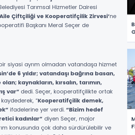
elediyesi Tarımsal Hizmetler Dairesi
‘Aile Çiftçiliği ve Kooperatifçilik Zirvesi’
ne
B
Kooperatifi Başkanı Meral Seçer de
G
içbir siyasi ayrım olmadan vatandaşa hizmet
in’de 6 yıldır; vatandaşı bağrına basan,
olan; kaynakların, kırsalın, tarımın,
yış var”
dedi. Seçer, kooperatifçilikte ortak
i kaydederek, “
Kooperatifçilik demek,
mek”
ifadelerine yer verdi.
“Bizim hedef
retici kadınlar”
diyen Seçer, major
M
F
tarım konusunda çok daha sürdürülebilir ve