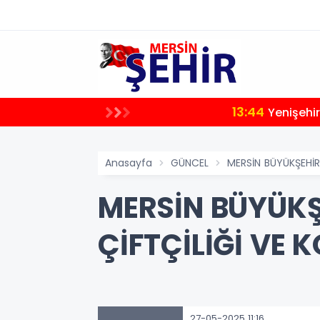
13:44
Yenişehir
Anasayfa
GÜNCEL
MERSİN BÜYÜKŞEHİR’
MERSİN BÜYÜKŞE
ÇİFTÇİLİĞİ VE 
27-05-2025 11:16