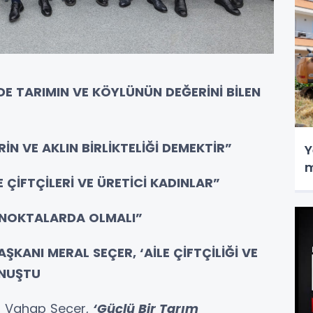
’DE TARIMIN VE KÖYLÜNÜN DEĞERİNİ BİLEN
İN VE AKLIN BİRLİKTELİĞİ DEMEKTİR”
Y
m
E ÇİFTÇİLERİ VE ÜRETİCİ KADINLAR”
İ NOKTALARDA OLMALI”
KANI MERAL SEÇER, ‘AİLE ÇİFTÇİLİĞİ VE
ONUŞTU
nı Vahap Seçer,
‘Güçlü Bir Tarım