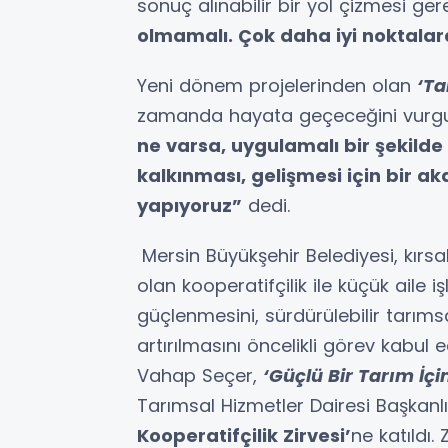
sonuç alınabilir bir yol çizmesi gerek
olmamalı. Çok daha iyi noktala
Yeni dönem projelerinden olan
‘Ta
zamanda hayata geçeceğini vurg
ne varsa, uygulamalı bir şekilde ö
kalkınması, gelişmesi için bir a
yapıyoruz”
dedi.
Mersin Büyükşehir Belediyesi, kırsa
olan kooperatifçilik ile küçük aile i
güçlenmesini, sürdürülebilir tarıms
artırılmasını öncelikli görev kabul
Vahap Seçer,
‘Güçlü Bir Tarım İçi
Tarımsal Hizmetler Dairesi Başkan
Kooperatifçilik Zirvesi’
ne katıldı.