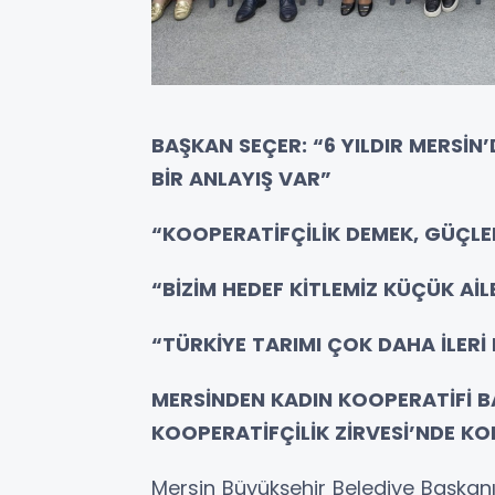
BAŞKAN SEÇER: “6 YILDIR MERSİN
BİR ANLAYIŞ VAR”
“KOOPERATİFÇİLİK DEMEK, GÜÇLER
“BİZİM HEDEF KİTLEMİZ KÜÇÜK AİL
“TÜRKİYE TARIMI ÇOK DAHA İLER
MERSİNDEN KADIN KOOPERATİFİ BAŞ
KOOPERATİFÇİLİK ZİRVESİ’NDE K
Mersin Büyükşehir Belediye Başka