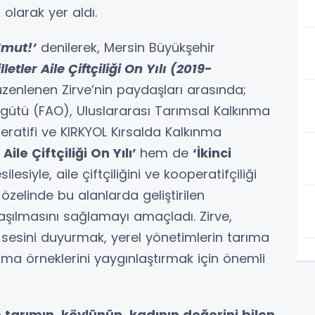
olarak yer aldı.
Umut!’
denilerek, Mersin Büyükşehir
letler Aile Çiftçiliği On Yılı (2019-
zenlenen Zirve’nin paydaşları arasında;
Örgütü (FAO), Uluslararası Tarımsal Kalkınma
ratifi ve KIRKYOL Kırsalda Kalkınma
Aile Çiftçiliği On Yılı’
hem de
‘İkinci
ilesiyle, aile çiftçiliğini ve kooperatifçiliği
elinde bu alanlarda geliştirilen
laşılmasını sağlamayı amaçladı. Zirve,
n sesini duyurmak, yerel yönetimlerin tarıma
ama örneklerini yaygınlaştırmak için önemli
 tarımın, köylünün, kadının değerini bilen