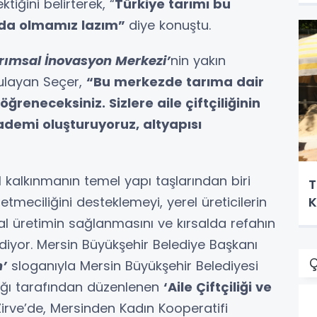
tiğini belirterek, “
Türkiye tarımı bu
rda olmamız lazım”
diye konuştu.
rımsal İnovasyon Merkezi’
nin yakın
ulayan Seçer,
“Bu merkezde tarıma dair
ğreneceksiniz. Sizlere aile çiftçiliğinin
kademi oluşturuyoruz, altyapısı
l kalkınmanın temel yapı taşlarından biri
T
şletmeciliğini desteklemeyi, yerel üreticilerin
K
al üretimin sağlanmasını ve kırsalda refahın
 ediyor. Mersin Büyükşehir Belediye Başkanı
Ç
n’
sloganıyla Mersin Büyükşehir Belediyesi
lığı tarafından düzenlenen
‘Aile Çiftçiliği ve
 Zirve’de, Mersinden Kadın Kooperatifi