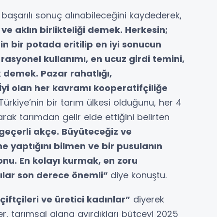
a başarılı sonuç alınabileceğini kaydederek,
ve aklın birlikteliği demek. Herkesin;
in bir potada eritilip en iyi sonucun
asyonel kullanımı, en ucuz girdi temini,
 demek. Pazar rahatlığı,
yi olan her kavramı kooperatifçiliğe
Türkiye’nin bir tarım ülkesi olduğunu, her 4
larak tarımdan gelir elde ettiğini belirten
geçerli akçe. Büyüteceğiz ve
 ne yaptığını bilmen ve bir pusulanın
onu. En kolayı kurmak, en zoru
ılar son derece önemli”
diye konuştu.
iftçileri ve üretici kadınlar”
diyerek
, tarımsal alana ayırdıkları bütçeyi 2025