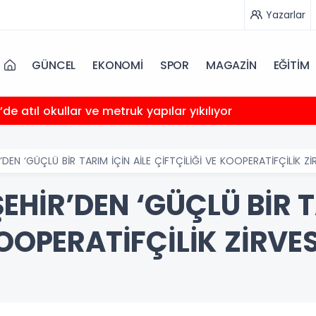
Yazarlar
GÜNCEL
EKONOMİ
SPOR
MAGAZİN
EĞİTİM
’de atıl okullar ve metruk yapılar yıkılıyor
DEN ‘GÜÇLÜ BİR TARIM İÇİN AİLE ÇİFTÇİLİĞİ VE KOOPERATİFÇİLİK ZİR
HİR’DEN ‘GÜÇLÜ BİR T
KOOPERATİFÇİLİK ZİRVES