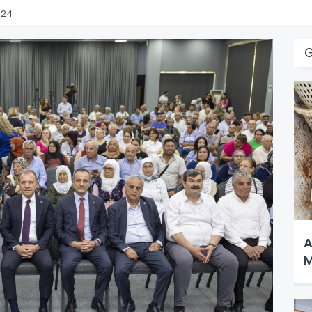
:24
A
M