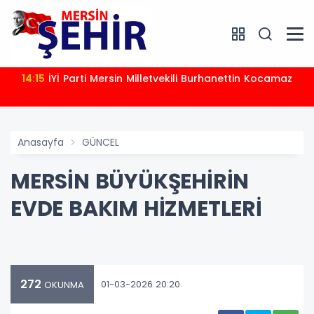
14:15
İYİ Parti Mersin Milletvekili Burhanettin Kocamaz
Anasayfa
GÜNCEL
MERSİN BÜYÜKŞEHİRİN
EVDE BAKIM HİZMETLERİ
272
01-03-2026 20:20
OKUNMA