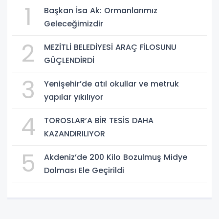
1
Başkan İsa Ak: Ormanlarımız
Geleceğimizdir
2
MEZİTLİ BELEDİYESİ ARAÇ FİLOSUNU
GÜÇLENDİRDİ
3
Yenişehir’de atıl okullar ve metruk
yapılar yıkılıyor
4
TOROSLAR’A BİR TESİS DAHA
KAZANDIRILIYOR
5
Akdeniz’de 200 Kilo Bozulmuş Midye
Dolması Ele Geçirildi