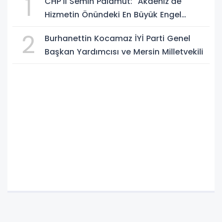
1
CHP'li Semih Palamut: "Akdeniz'de
Hizmetin Önündeki En Büyük Engel
Şeffaflıktan Uzak Yönetim Anlayışıdır"
2
Burhanettin Kocamaz İYİ Parti Genel
Başkan Yardımcısı ve Mersin Milletvekili