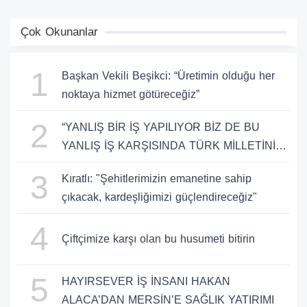
Çok Okunanlar
1
Başkan Vekili Beşikci: “Üretimin olduğu her
noktaya hizmet götüreceğiz”
2
“YANLIŞ BİR İŞ YAPILIYOR BİZ DE BU
YANLIŞ İŞ KARŞISINDA TÜRK MİLLETİNİ
UYARMAYA DEVAM EDECEĞİZ”
3
Kıratlı: "Şehitlerimizin emanetine sahip
çıkacak, kardeşliğimizi güçlendireceğiz"
4
Çiftçimize karşı olan bu husumeti bitirin
5
HAYIRSEVER İŞ İNSANI HAKAN
ALACA’DAN MERSİN’E SAĞLIK YATIRIMI