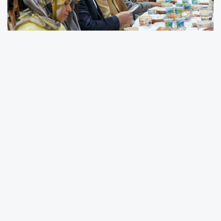
“TARSUS’TA BEREKET VAR” BULUŞMASINA
YOĞUN KATILIM
Tarsus Belediyesi tarafından “Tarsus’ta Bereket Var” sloganıyla
düzenlenen Ramazan ayının ilk iftar programı, 3 Mart Salı
akşamı Yarbay Şemsettin Mahallesi Kapalı Semt Pazarı’nda
yoğun katılımla gerçekleştirildi. Binlerce vatandaşın bir araya
geldiği programda aynı sofrada buluşmanın bereketi ve
dayanışma ruhu paylaşıldı.