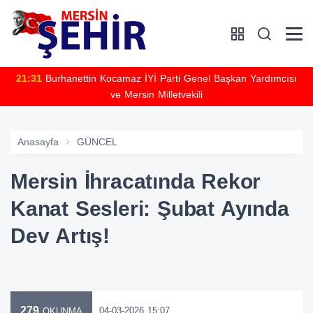
21:31
Burhanettin Kocamaz İYİ Parti Genel Başkan Yardımcısı
ve Mersin Milletvekili
Anasayfa
GÜNCEL
Mersin İhracatında Rekor
Kanat Sesleri: Şubat Ayında
Dev Artış!
279
04-03-2026 15:07
OKUNMA