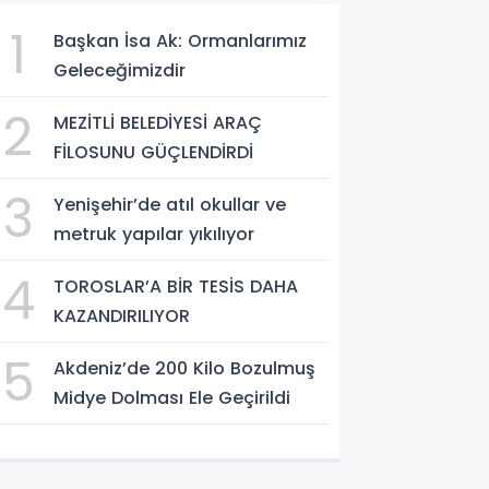
1
Başkan İsa Ak: Ormanlarımız
Geleceğimizdir
2
MEZİTLİ BELEDİYESİ ARAÇ
FİLOSUNU GÜÇLENDİRDİ
3
Yenişehir’de atıl okullar ve
metruk yapılar yıkılıyor
4
TOROSLAR’A BİR TESİS DAHA
KAZANDIRILIYOR
5
Akdeniz’de 200 Kilo Bozulmuş
Midye Dolması Ele Geçirildi