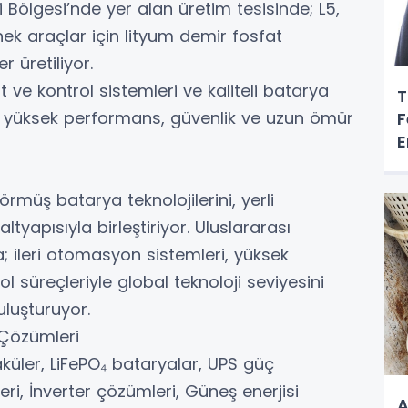
Bölgesi’nde yer alan üretim tesisinde; L5,
nek araçlar için lityum demir fosfat
r üretiliyor.
t ve kontrol sistemleri ve kaliteli batarya
T
im; yüksek performans, güvenlik ve uzun ömür
F
E
rmüş batarya teknolojilerini, yerli
yapısıyla birleştiriyor. Uluslararası
 ileri otomasyon sistemleri, yüksek
ol süreçleriyle global teknoloji seviyesini
uluşturuyor.
 Çözümleri
küler, LiFePO₄ bataryalar, UPS güç
ri, İnverter çözümleri, Güneş enerjisi
A