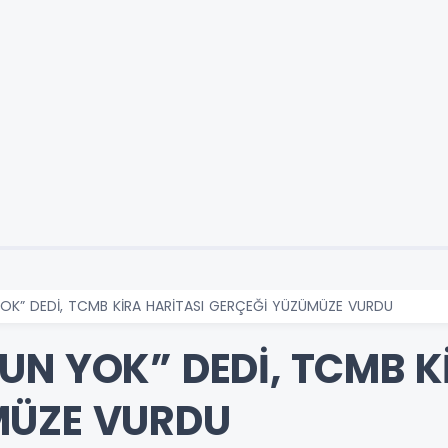
YOK” DEDİ, TCMB KİRA HARİTASI GERÇEĞİ YÜZÜMÜZE VURDU
UN YOK” DEDİ, TCMB K
MÜZE VURDU