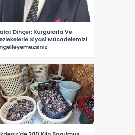
alat Dinçer: Kurgularla Ve
ezlekelerle Siyasi Mücadelemizi
ngelleyemezsiniz
kdeniz’de 200 Kilo Bozulmuş