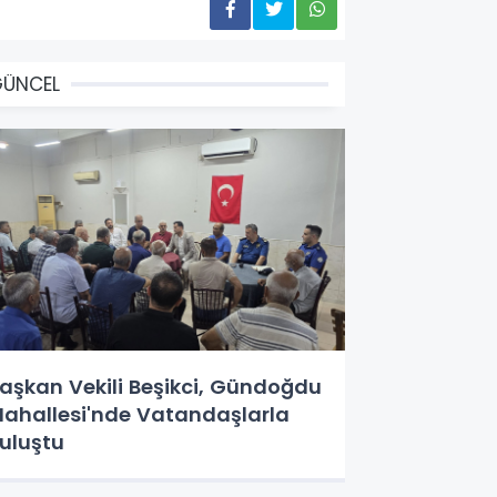
GÜNCEL
aşkan Vekili Beşikci, Gündoğdu
ahallesi'nde Vatandaşlarla
uluştu