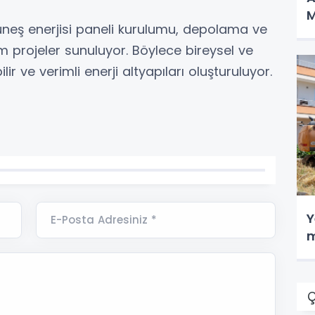
M
üneş enerjisi paneli kurulumu, depolama ve
im projeler sunuluyor. Böylece bireysel ve
ir ve verimli enerji altyapıları oluşturuluyor.
Y
E-Posta Adresiniz *
m
Ç