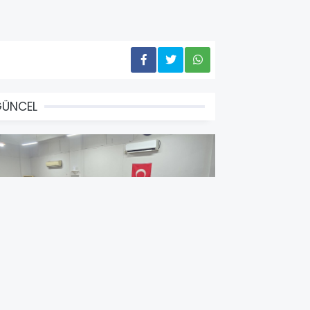
GÜNCEL
aşkan Vekili Beşikci, Gündoğdu