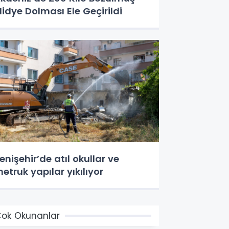
idye Dolması Ele Geçirildi
enişehir’de atıl okullar ve
etruk yapılar yıkılıyor
ok Okunanlar