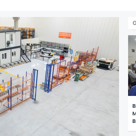
B
M
B