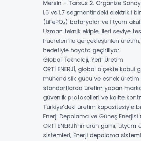
Mersin – Tarsus 2. Organize Sanayi 
L6 ve L7 segmentindeki elektrikli bi
(LiFePO₄) bataryalar ve lityum aküle
Uzman teknik ekiple, ileri seviye tes
hücreleri ile gerçekleştirilen üret
hedefiyle hayata geçiriliyor.
Global Teknoloji, Yerli Üretim
ORTİ ENERJİ, global ölçekte kabul gö
mühendislik gücü ve esnek üretim alt
standartlarda üretim yapan marka;
güvenlik protokolleri ve kalite kontr
Türkiye’deki üretim kapasitesiyle b
Enerji Depolama ve Güneş Enerjisi
ORTİ ENERJİ’nin ürün gamı; Lityum a
sistemleri, Enerji depolama sistemle