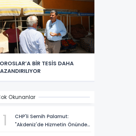
OROSLAR’A BİR TESİS DAHA
AZANDIRILIYOR
ok Okunanlar
1
CHP'li Semih Palamut:
"Akdeniz'de Hizmetin Önündeki
En Büyük Engel Şeffaflıktan