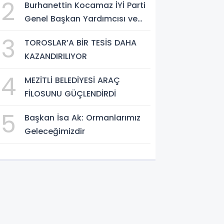
2
Burhanettin Kocamaz İYİ Parti
Uzak Yönetim Anlayışıdır"
Genel Başkan Yardımcısı ve
Mersin Milletvekili
3
TOROSLAR’A BİR TESİS DAHA
KAZANDIRILIYOR
4
MEZİTLİ BELEDİYESİ ARAÇ
FİLOSUNU GÜÇLENDİRDİ
5
Başkan İsa Ak: Ormanlarımız
Geleceğimizdir