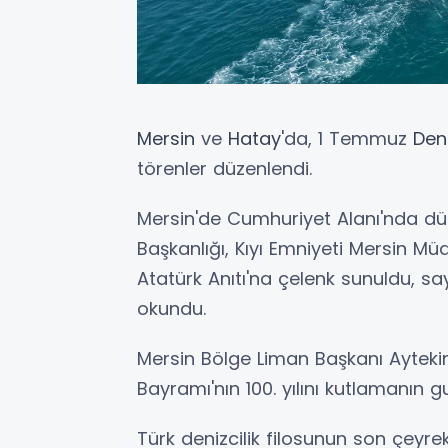
Mersin
ve
Hatay
'da, 1 Temmuz
Deni
törenler düzenlendi.
Mersin'de Cumhuriyet Alanı'nda dü
Başkanlığı, Kıyı Emniyeti Mersin M
Atatürk Anıtı'na çelenk sunuldu, sa
okundu.
Mersin Bölge Liman Başkanı Aytekin
Bayramı'nın 100. yılını kutlamanın g
Türk denizcilik filosunun son çeyre