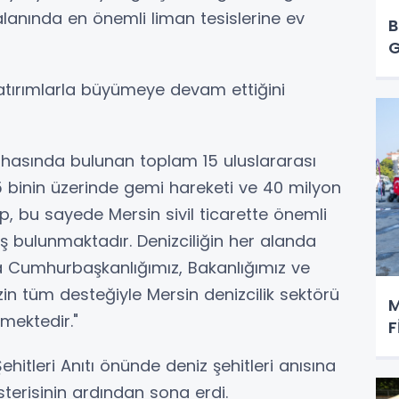
 alanında en önemli liman tesislerine ev
B
G
 yatırımlarla büyümeye devam ettiğini
ahasında bulunan toplam 15 uluslararası
a 5 binin üzerinde gemi hareketi ve 40 milyon
p, bu sayede Mersin sivil ticarette önemli
ş bulunmaktadır. Denizciliğin her alanda
da Cumhurbaşkanlığımız, Bakanlığımız ve
zin tüm desteğiyle Mersin denizcilik sektörü
M
mektedir."
F
hitleri Anıtı önünde deniz şehitleri anısına
sterisinin ardından sona erdi.