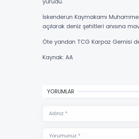
yürüdü.
İskenderun Kaymakamı Muhammet Ön
açılarak deniz şehitleri anısına mav
Öte yandan TCG Karpaz Gemisi de v
Kaynak: AA
YORUMLAR
Adınız *
Yorumunuz *