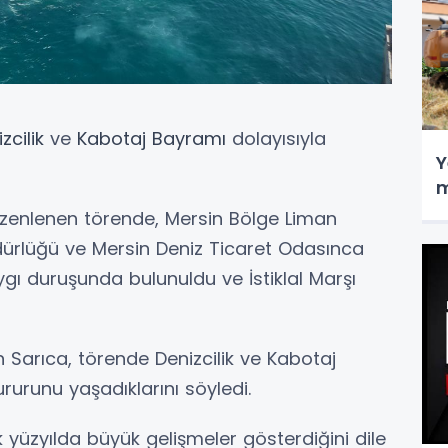
zcilik
ve
Kabotaj Bayramı
dolayısıyla
Y
m
zenlenen törende, Mersin Bölge Liman
üdürlüğü ve Mersin Deniz Ticaret Odasınca
ygı duruşunda bulunuldu ve İstiklal Marşı
 Sarıca, törende Denizcilik ve Kabotaj
ururunu yaşadıklarını söyledi.
k yüzyılda büyük gelişmeler gösterdiğini dile