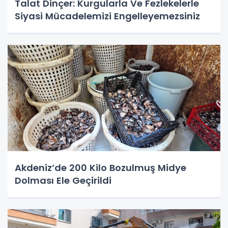
Talat Dinçer: Kurgularla Ve Fezlekelerle
Siyasi Mücadelemizi Engelleyemezsiniz
Akdeniz’de 200 Kilo Bozulmuş Midye
Dolması Ele Geçirildi