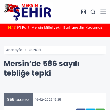
14:17
İYİ Parti Mersin Milletvekili Burhanettin Kocamaz
Anasayfa
GÜNCEL
Mersin’de 586 sayılı
tebliğe tepki
855
16-12-2025 15:35
OKUNMA