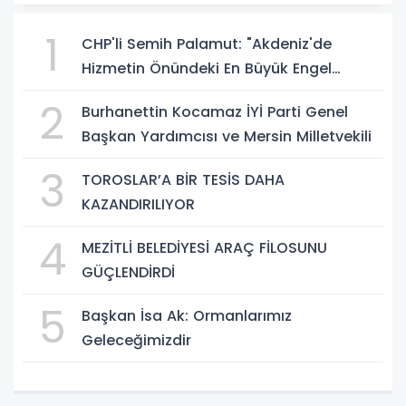
1
CHP'li Semih Palamut: "Akdeniz'de
Hizmetin Önündeki En Büyük Engel
Şeffaflıktan Uzak Yönetim Anlayışıdır"
2
Burhanettin Kocamaz İYİ Parti Genel
Başkan Yardımcısı ve Mersin Milletvekili
3
TOROSLAR’A BİR TESİS DAHA
KAZANDIRILIYOR
4
MEZİTLİ BELEDİYESİ ARAÇ FİLOSUNU
GÜÇLENDİRDİ
5
Başkan İsa Ak: Ormanlarımız
Geleceğimizdir