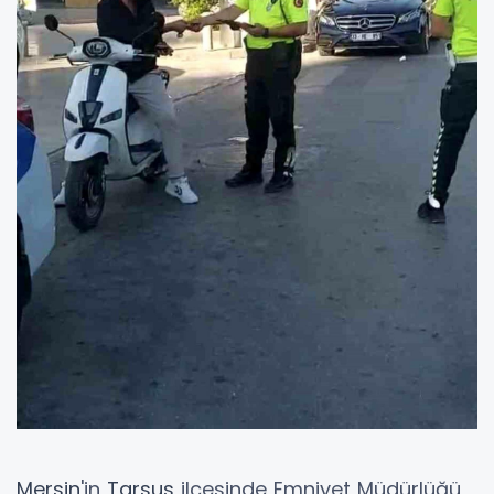
Mersin
'in
Tarsus
ilçesinde Emniyet Müdürlüğü