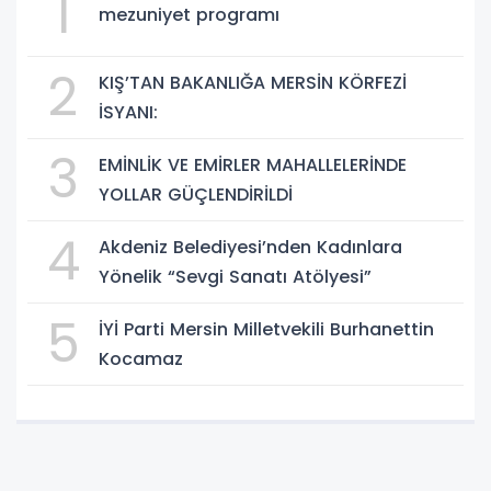
1
mezuniyet programı
2
KIŞ’TAN BAKANLIĞA MERSİN KÖRFEZİ
İSYANI:
3
EMİNLİK VE EMİRLER MAHALLELERİNDE
YOLLAR GÜÇLENDİRİLDİ
4
Akdeniz Belediyesi’nden Kadınlara
Yönelik “Sevgi Sanatı Atölyesi”
5
İYİ Parti Mersin Milletvekili Burhanettin
Kocamaz