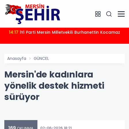
14:17
İYİ Parti Mersin Milletvekili Burhanettin Kocamaz
Anasayfa
GÜNCEL
Mersin'de kadınlara
yönelik destek hizmeti
sürüyor
169
02-06-2026 18:21
OKUNMA