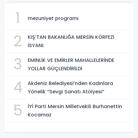
1
mezuniyet programı
2
KIŞ’TAN BAKANLIĞA MERSİN KÖRFEZİ
İSYANI:
3
EMİNLİK VE EMİRLER MAHALLELERİNDE
YOLLAR GÜÇLENDİRİLDİ
4
Akdeniz Belediyesi’nden Kadınlara
Yönelik “Sevgi Sanatı Atölyesi”
5
İYİ Parti Mersin Milletvekili Burhanettin
Kocamaz