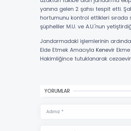
uzaktan takibe alan jandarma ekipl
yanına gelen 2 şahsı tespit etti. Ş
hortumunu kontrol ettikleri sırada
şüpheliler M.U. ve A.U.'nun yetiştird
Jandarmadaki işlemlerinin ardından
Elde Etmek Amacıyla
Kenevir
Ekme S
Hakimliğince tutuklanarak cezaevi
YORUMLAR
Adınız *