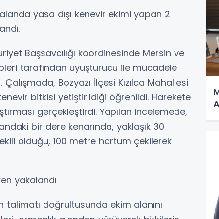
k alanda yasa dışı kenevir ekimi yapan 2
andı.
riyet Başsavcılığı koordinesinde Mersin ve
leri tarafından uyuşturucu ile mücadele
. Çalışmada, Bozyazı İlçesi Kızılca Mahallesi
M
evir bitkisi yetiştirildiği öğrenildi. Harekete
A
tırması gerçekleştirdi. Yapılan incelemede,
andaki bir dere kenarında, yaklaşık 30
 ekili olduğu, 100 metre hortum çekilerek
rken yakalandı
n talimatı doğrultusunda ekim alanını