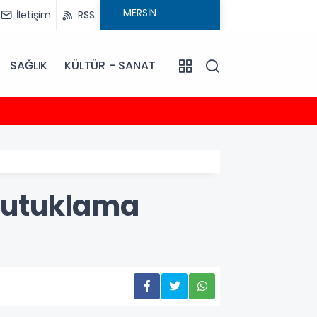
İletişim
RSS
SAĞLIK
KÜLTÜR - SANAT
20:30
Talat
 Tutuklama