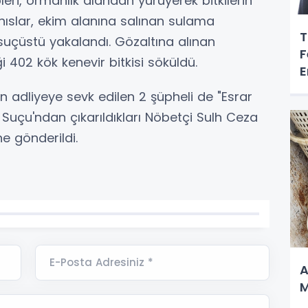
eri, ormanlık alandan yürüyerek bitkilerin
ahıslar, ekim alanına salınan sulama
T
 suçüstü yakalandı. Gözaltına alınan
F
iği 402 kök kenevir bitkisi söküldü.
E
 adliyeye sevk edilen 2 şüpheli de "Esrar
uçu'ndan çıkarıldıkları Nöbetçi Sulh Ceza
ne gönderildi.
E-Posta Adresiniz *
A
M