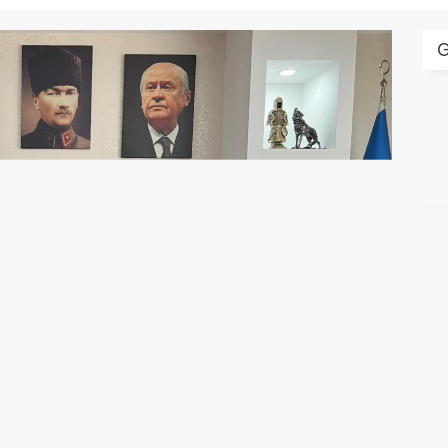
B
M
B