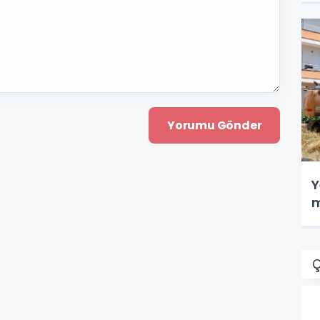
Y
m
Ç