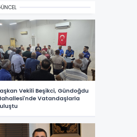
GÜNCEL
aşkan Vekili Beşikci, Gündoğdu
ahallesi'nde Vatandaşlarla
uluştu