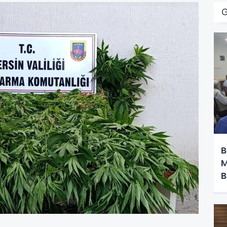
B
M
B