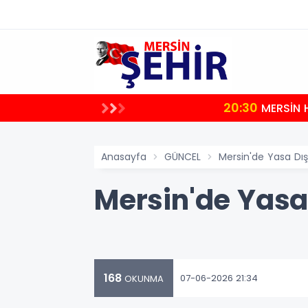
20:30
uştu
MERSİN 
Anasayfa
GÜNCEL
Mersin'de Yasa Dış
Mersin'de Yasa
168
07-06-2026 21:34
OKUNMA