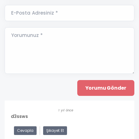
E-Posta Adresiniz *
Yorumunuz *
1 yıl önce
d3ssws
Cevapla
Şikayet Et