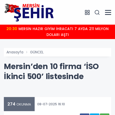
20:30
MERSİN HAZIR GİYİM İHRACATI 7 AYDA 211 MİLYON
DOLARI AŞTI
Anasayfa
GÜNCEL
Mersin’den 10 firma ‘İSO
İkinci 500’ listesinde
274
08-07-2025 16:10
OKUNMA