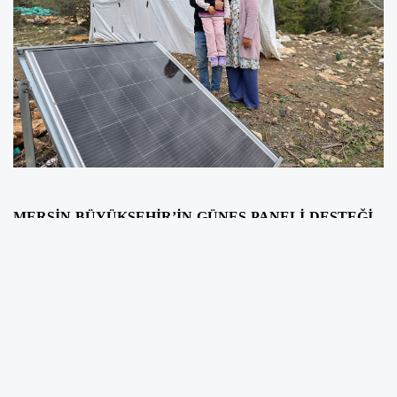
MERSİN BÜYÜKŞEHİR’İN GÜNEŞ PANELİ DESTEĞİ
KONARGÖÇER YÖRÜKLERİN HAYATINI
KOLAYLAŞTIRIYOR
BÜYÜKŞEHİR BELEDİYESİ 3 YILDA 1.160
KONARGÖÇER KÜÇÜKBAŞ HAYVAN
YETİŞTİRİCİLERİNE VE GEZİCİ ARICILARA GÜNEŞ
PANELİ DESTEĞİ VERDİ