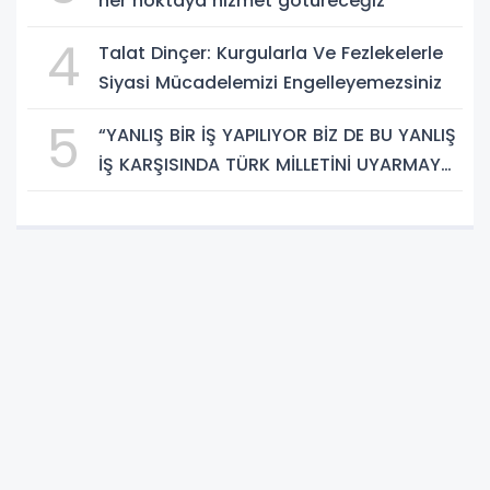
her noktaya hizmet götüreceğiz”
4
Talat Dinçer: Kurgularla Ve Fezlekelerle
Siyasi Mücadelemizi Engelleyemezsiniz
5
“YANLIŞ BİR İŞ YAPILIYOR BİZ DE BU YANLIŞ
İŞ KARŞISINDA TÜRK MİLLETİNİ UYARMAYA
DEVAM EDECEĞİZ”