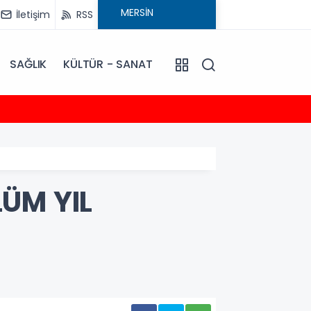
İletişim
RSS
SAĞLIK
KÜLTÜR - SANAT
14:15
İYİ Par
LÜM YIL