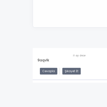
11 ay önce
9aqvlk
Cevapla
Şikayet Et