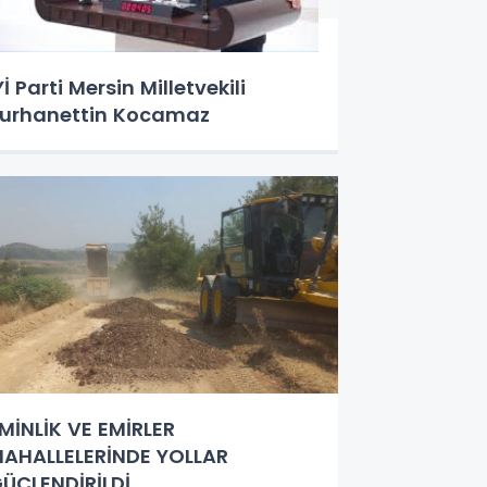
Yİ Parti Mersin Milletvekili
urhanettin Kocamaz
MİNLİK VE EMİRLER
AHALLELERİNDE YOLLAR
ÜÇLENDİRİLDİ