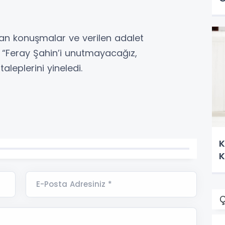
pılan konuşmalar ve verilen adalet
r, “Feray Şahin’i unutmayacağız,
leplerini yineledi.
K
K
E-Posta Adresiniz *
Ç