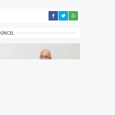
GÜNCEL
Yİ Parti Mersin Milletvekili
urhanettin Kocamaz