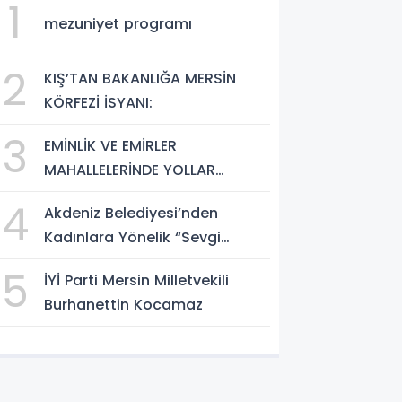
1
mezuniyet programı
2
KIŞ’TAN BAKANLIĞA MERSİN
KÖRFEZİ İSYANI:
3
EMİNLİK VE EMİRLER
MAHALLELERİNDE YOLLAR
GÜÇLENDİRİLDİ
4
Akdeniz Belediyesi’nden
Kadınlara Yönelik “Sevgi
Sanatı Atölyesi”
5
İYİ Parti Mersin Milletvekili
Burhanettin Kocamaz