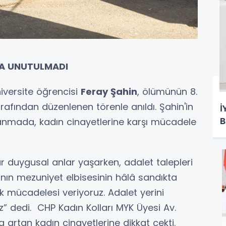
NDA UNUTULMADI
iversite öğrencisi
Feray Şahin
, ölümünün 8.
rafından düzenlenen törenle anıldı. Şahin'in
İ
B
n anmada, kadın cinayetlerine karşı mücadele
r duygusal anlar yaşarken, adalet talepleri
zının mezuniyet elbisesinin hâlâ sandıkta
uk mücadelesi veriyoruz. Adalet yerini
 dedi. CHP Kadın Kolları MYK Üyesi Av.
 artan kadın cinayetlerine dikkat çekti.