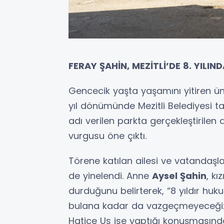
FERAY ŞAHİN, MEZİTLİ’DE 8. YILI
Gencecik yaşta yaşamını yitiren ün
yıl dönümünde Mezitli Belediyesi ta
adı verilen parkta gerçekleştirile
vurgusu öne çıktı.
Törene katılan ailesi ve vatandaşla
de yinelendi. Anne
Aysel Şahin
, kı
durduğunu belirterek, “8 yıldır huk
bulana kadar da vazgeçmeyeceğiz”
Hatice Us ise yaptığı konuşmasında