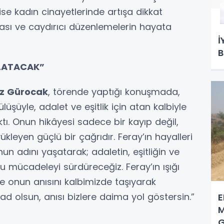
ise kadın cinayetlerinde artışa dikkat
lması ve caydırıcı düzenlemelerin hayata
İ
B
NLATACAK”
z Gürocak
, törende yaptığı konuşmada,
üşüyle, adalet ve eşitlik için atan kalbiyle
ktı. Onun hikâyesi sadece bir kayıp değil,
leyen güçlü bir çağrıdır. Feray’ın hayalleri
nun adını yaşatarak; adaletin, eşitliğin ve
u mücadeleyi sürdüreceğiz. Feray’ın ışığı
e onun anısını kalbimizde taşıyarak
 olsun, anısı bizlere daima yol göstersin.”
E
M
G