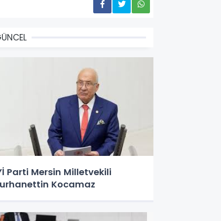
GÜNCEL
Yİ Parti Mersin Milletvekili
urhanettin Kocamaz