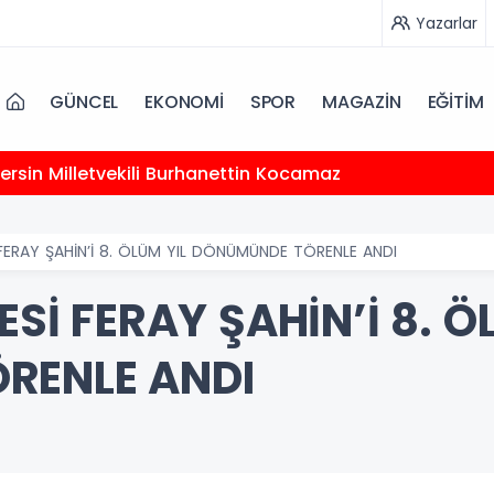
Yazarlar
GÜNCEL
EKONOMİ
SPOR
MAGAZİN
EĞİTİM
 Mersin Milletvekili Burhanettin Kocamaz
İ FERAY ŞAHİN’İ 8. ÖLÜM YIL DÖNÜMÜNDE TÖRENLE ANDI
ESİ FERAY ŞAHİN’İ 8. Ö
RENLE ANDI