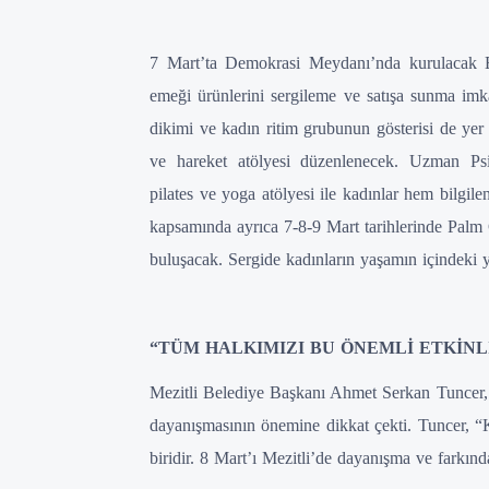
7 Mart’ta Demokrasi Meydanı’nda kurulacak Em
emeği ürünlerini sergileme ve satışa sunma im
dikimi ve kadın ritim grubunun gösterisi de y
ve hareket atölyesi düzenlenecek. Uzman Psiko
pilates ve yoga atölyesi ile kadınlar hem bilgile
kapsamında ayrıca 7-8-9 Mart tarihlerinde Palm 
buluşacak. Sergide kadınların yaşamın içindeki ye
“TÜM HALKIMIZI BU ÖNEMLİ ETKİN
Mezitli Belediye Başkanı Ahmet Serkan Tuncer, 
dayanışmasının önemine dikkat çekti. Tuncer, “
biridir. 8 Mart’ı Mezitli’de dayanışma ve farkında