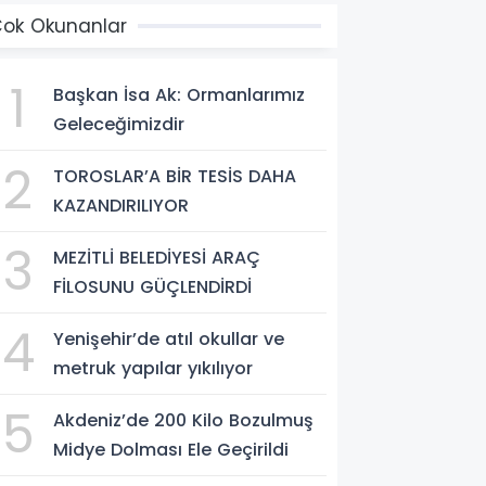
ok Okunanlar
1
Başkan İsa Ak: Ormanlarımız
Geleceğimizdir
2
TOROSLAR’A BİR TESİS DAHA
KAZANDIRILIYOR
3
MEZİTLİ BELEDİYESİ ARAÇ
FİLOSUNU GÜÇLENDİRDİ
4
Yenişehir’de atıl okullar ve
metruk yapılar yıkılıyor
5
Akdeniz’de 200 Kilo Bozulmuş
Midye Dolması Ele Geçirildi