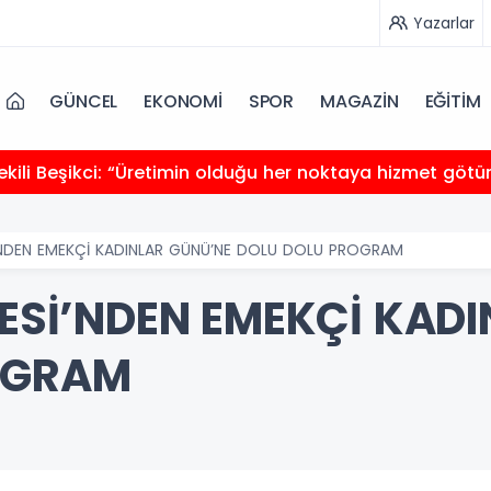
Yazarlar
GÜNCEL
EKONOMİ
SPOR
MAGAZİN
EĞİTİM
kili Beşikci: “Üretimin olduğu her noktaya hizmet götü
Sİ’NDEN EMEKÇİ KADINLAR GÜNÜ’NE DOLU DOLU PROGRAM
YESİ’NDEN EMEKÇİ KAD
OGRAM