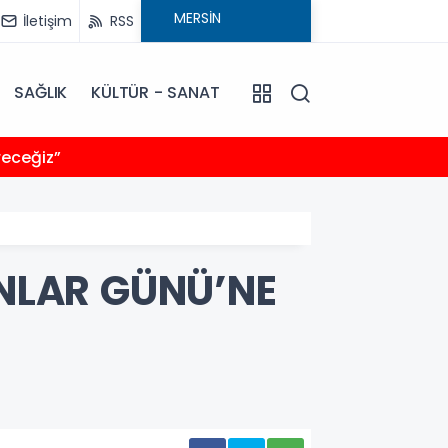
İletişim
RSS
SAĞLIK
KÜLTÜR - SANAT
11:43
receğiz”
“YANLI
INLAR GÜNÜ’NE