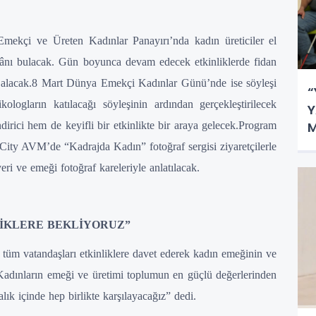
ekçi ve Üreten Kadınlar Panayırı’nda kadın üreticiler el
kânı bulacak. Gün boyunca devam edecek etkinliklerde fidan
er alacak.8 Mart Dünya Emekçi Kadınlar Günü’nde ise söyleşi
“
logların katılacağı söyleşinin ardından gerçekleştirilecek
Y
M
ndirici hem de keyifli bir etkinlikte bir araya gelecek.Program
E
City AVM’de “Kadrajda Kadın” fotoğraf sergisi ziyaretçilerle
ri ve emeği fotoğraf kareleriyle anlatılacak.
LİKLERE BEKLİYORUZ”
tüm vatandaşları etkinliklere davet ederek kadın emeğinin ve
Kadınların emeği ve üretimi toplumun en güçlü değerlerinden
lık içinde hep birlikte karşılayacağız” dedi.