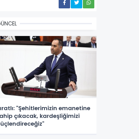
GÜNCEL
ıratlı: "Şehitlerimizin emanetine
ahip çıkacak, kardeşliğimizi
üçlendireceğiz"