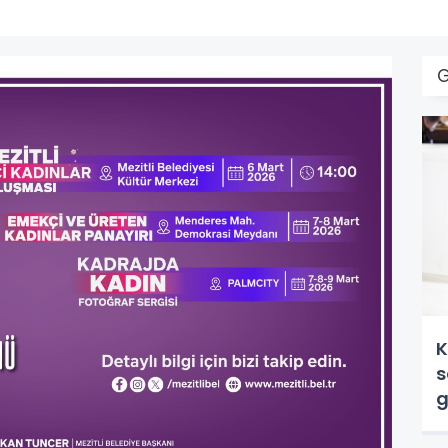
K
s
g