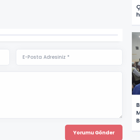
Ç
h
E-Posta Adresiniz *
B
M
B