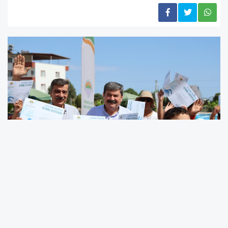
Toroslar Belediyesinin yaz spor okulları
kapsamında düzenlediği yüzme kurslarının