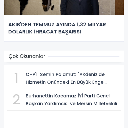
AKİB'DEN TEMMUZ AYINDA 1,32 MİLYAR
DOLARLIK İHRACAT BAŞARISI
Çok Okunanlar
1
CHP'li Semih Palamut: "Akdeniz'de
Hizmetin Önündeki En Büyük Engel
Şeffaflıktan Uzak Yönetim Anlayışıdır"
2
Burhanettin Kocamaz İYİ Parti Genel
Başkan Yardımcısı ve Mersin Milletvekili