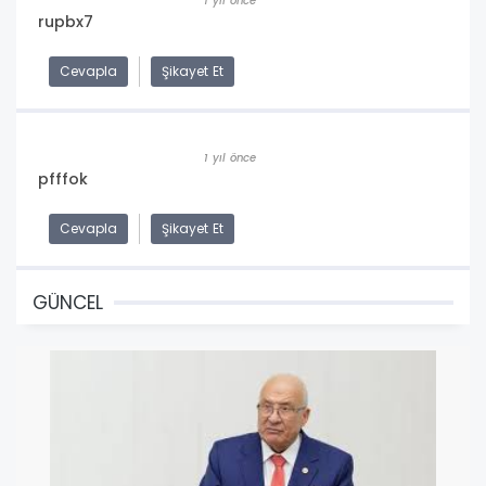
1 yıl önce
rupbx7
Cevapla
Şikayet Et
1 yıl önce
pfffok
Cevapla
Şikayet Et
GÜNCEL