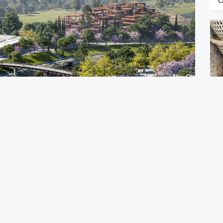
A
M
TABI HAZİRAN’DA BAŞLIYOR