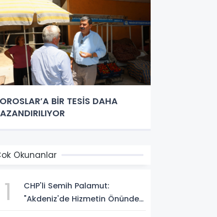
OROSLAR’A BİR TESİS DAHA
AZANDIRILIYOR
ok Okunanlar
1
CHP'li Semih Palamut:
"Akdeniz'de Hizmetin Önündeki
En Büyük Engel Şeffaflıktan