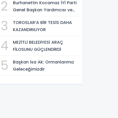
2
Burhanettin Kocamaz İYİ Parti
Uzak Yönetim Anlayışıdır"
Genel Başkan Yardımcısı ve
Mersin Milletvekili
3
TOROSLAR’A BİR TESİS DAHA
KAZANDIRILIYOR
4
MEZİTLİ BELEDİYESİ ARAÇ
FİLOSUNU GÜÇLENDİRDİ
5
Başkan İsa Ak: Ormanlarımız
Geleceğimizdir