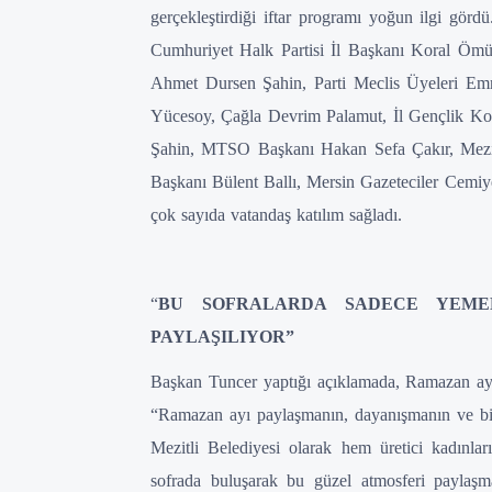
gerçekleştirdiği iftar programı yoğun ilgi görd
Cumhuriyet Halk Partisi İl Başkanı Koral Ömür
Ahmet Dursen Şahin, Parti Meclis Üyeleri Em
Yücesoy, Çağla Devrim Palamut, İl Gençlik Kol
Şahin, MTSO Başkanı Hakan Sefa Çakır, Mezi
Başkanı Bülent Ballı, Mersin Gazeteciler Cemiye
çok sayıda vatandaş katılım sağladı.
“
BU SOFRALARDA SADECE YEME
PAYLAŞILIYOR”
Başkan Tuncer yaptığı açıklamada, Ramazan ayını
“Ramazan ayı paylaşmanın, dayanışmanın ve bir
Mezitli Belediyesi olarak hem üretici kadınla
sofrada buluşarak bu güzel atmosferi paylaşma