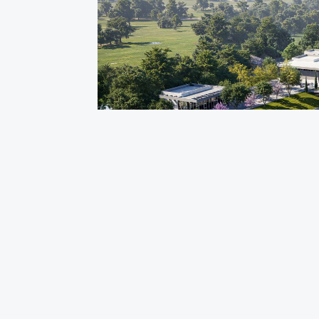
MÜFTÜ DERESİ YAŞAM VADİSİ 1. E