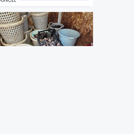
GÜNCEL
kdeniz’de 200 Kilo Bozulmuş
idye Dolması Ele Geçirildi