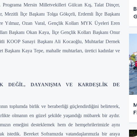
ü. Programa Mersin Milletvekilleri Gülcan Kış, Talat Dinçer,
B
, Mezitli İlçe Başkanı Tolga Gökçeli, Erdemli İlçe Başkanı
G
re Yılmaz, Ozan Varal, Gençlik Kolları MYK Üyeleri Eren
ları Başkanı Okan Kaya, İlçe Gençlik Kolları Başkanı Onur
tli KOOP Sanayi Başkanı Ali Kocaoğlu, Muhtarlar Dernek
t Başkanı Kaya Tepe, mahalle muhtarları, üretici kadınlar ve
K DEĞİL, DAYANIŞMA VE KARDEŞLİK DE
M
n toplumda birlik ve beraberliği güçlendirdiğini belirterek,
F
likte olmanın en güzel şekilde yaşandığı mübarek bir aydır.
rımızın emeğini desteklemek hem de hemşehrilerimizle aynı
k istedik. Bereket Soframızda vatandaşlarımızla bir araya