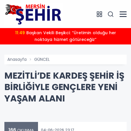
11:49
Başkan Vekili Beşikci: “Üretimin olduğu her
noktaya hizmet götüreceğiz”
Anasayfa
GÜNCEL
MEZİTLİ’DE KARDEŞ ŞEHİR İŞ
BİRLİĞİYLE GENÇLERE YENİ
YAŞAM ALANI
166
04-06-2026 23:17
OKUNMA