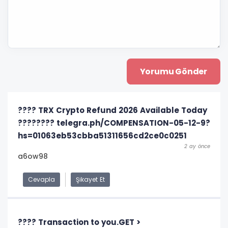
???? TRX Crypto Refund 2026 Available Today
???????? telegra.ph/COMPENSATION-05-12-9?
hs=01063eb53cbba51311656cd2ce0c0251
2 ay önce
a6ow98
Cevapla
Şikayet Et
???? Transaction to you.GET >