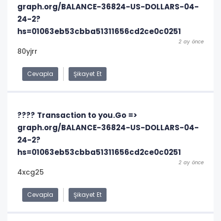
graph.org/BALANCE-36824-US-DOLLARS-04-
24-2?
hs=01063eb53cbba51311656cd2ce0c0251
2 ay önce
80yjrr
Cevapla
Şikayet Et
???? Transaction to you.Go =>
graph.org/BALANCE-36824-US-DOLLARS-04-
24-2?
hs=01063eb53cbba51311656cd2ce0c0251
2 ay önce
4xcg25
Cevapla
Şikayet Et