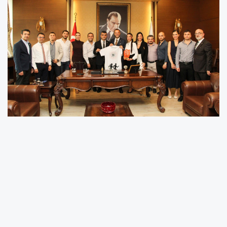
Mezitli Belediyesi ve Zone Project tarafından 9
Kasım 2025’te düzenlenen Soli10K takım
yarışında Mersin Barosu Koşu Takımı büyük bir
başarı göstererek üçüncülük kupasının sahibi
oldu.