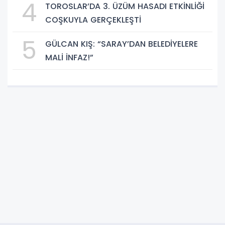
4
TOROSLAR’DA 3. ÜZÜM HASADI ETKİNLİĞİ
COŞKUYLA GERÇEKLEŞTİ
5
GÜLCAN KIŞ: “SARAY’DAN BELEDİYELERE
MALİ İNFAZ!”