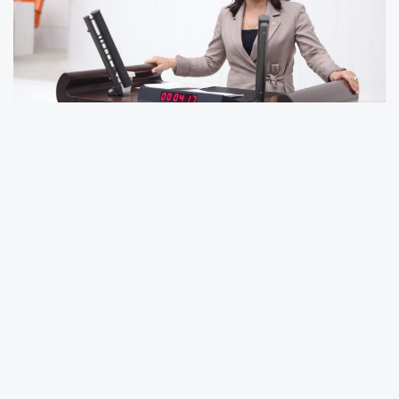
GÜLCAN KIŞ: “TOKİ DAR GELİRLİNİN UMUDU DEĞİL,
ULAŞAMADIĞI BİR KURUMA DÖNÜŞTÜ”
CHP Mersin Milletvekili Gülcan Kış, Mersin’de satışa
çıkarılan TOKİ konutlarının fiyatlarını Türkiye Büyük
Millet Meclisi Genel Kurulu’nda gündeme taşıdı. Bir
dairenin fiyatının 5,5 milyon liraya, aylık taksitlerinin ise
45 bin liraya kadar çıktığını belirten Kış, “Asgari
ücretlinin, emeklinin, gençlerin ulaşamadığı konutlar