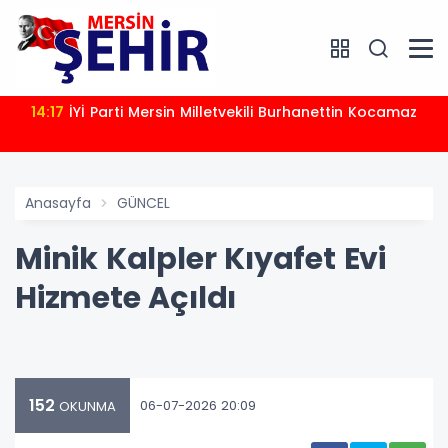
14:17
İYİ Parti Mersin Milletvekili Burhanettin Kocamaz
Anasayfa
GÜNCEL
Minik Kalpler Kıyafet Evi
Hizmete Açıldı
152
06-07-2026 20:09
OKUNMA