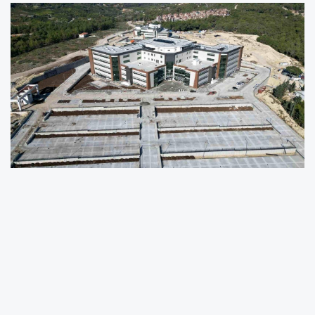
Mezitli Devlet Hastanesi 2026'da Açılıyor
AK Parti Mersin Milletvekili ve Kamu İktisadi
Teşebbüsleri Komisyonu Üyesi Ali Kıratlı, Mezitli
Devlet Hastanesi inşaatının tamamlandığını,
tıbbi ve biyomedikal cihazların da