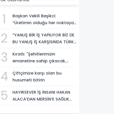
1
Başkan Vekili Beşikci:
“Üretimin olduğu her noktaya
hizmet götüreceğiz”
2
“YANLIŞ BİR İŞ YAPILIYOR BİZ DE
BU YANLIŞ İŞ KARŞISINDA TÜRK
MİLLETİNİ UYARMAYA DEVAM
3
Kıratlı: "Şehitlerimizin
EDECEĞİZ”
emanetine sahip çıkacak,
kardeşliğimizi güçlendireceğiz"
4
Çiftçimize karşı olan bu
husumeti bitirin
5
HAYIRSEVER İŞ İNSANI HAKAN
ALACA’DAN MERSİN’E SAĞLIK
YATIRIMI