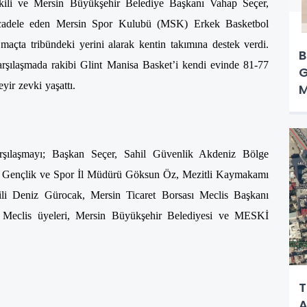
kili ve Mersin Büyükşehir Belediye Başkanı Vahap Seçer,
ücadele eden Mersin Spor Kulubü (MSK) Erkek Basketbol
 maçta tribündeki yerini alarak kentin takımına destek verdi.
B
şılaşmada rakibi Glint Manisa Basket’i kendi evinde 81-77
G
yir zevki yaşattı.
M
şılaşmayı; Başkan Seçer, Sahil Güvenlik Akdeniz Bölge
Gençlik ve Spor İl Müdürü Göksun Öz, Mezitli Kaymakamı
li Deniz Gürocak, Mersin Ticaret Borsası Meclis Başkanı
eclis üyeleri, Mersin Büyükşehir Belediyesi ve MESKİ
T
A