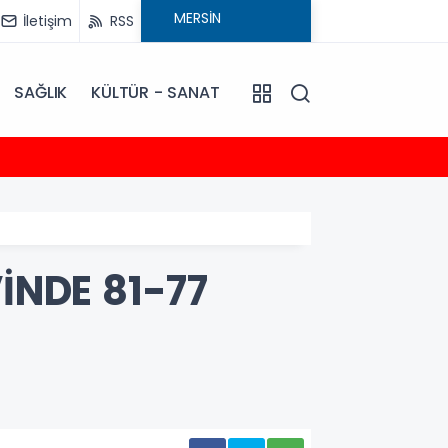
İletişim
RSS
SAĞLIK
KÜLTÜR - SANAT
21:31
Burhane
İNDE 81-77