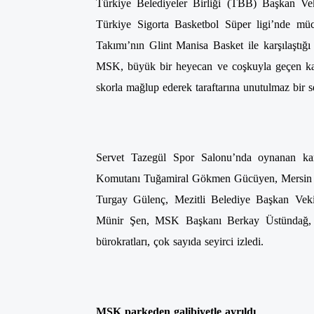
Türkiye Belediyeler Birliği (TBB) Başkan Ve
Türkiye Sigorta Basketbol Süper ligi’nde m
Takımı’nın Glint Manisa Basket ile karşılaştığı
MSK, büyük bir heyecan ve coşkuyla geçen kar
skorla mağlup ederek taraftarına unutulmaz bir se
Servet Tazegül Spor Salonu’nda oynanan kar
Komutanı Tuğamiral Gökmen Gücüyen, Mersin 
Turgay Gülenç, Mezitli Belediye Başkan Veki
Münir Şen, MSK Başkanı Berkay Üstündağ, M
bürokratları, çok sayıda seyirci izledi.
MSK parkeden galibiyetle ayrıldı