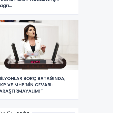
ağrı…
İLYONLAR BORÇ BATAĞINDA,
KP VE MHP’NİN CEVABI:
ARAŞTIRMAYALIM!”
ok Okunanlar