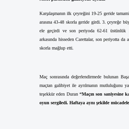
Karşılaşmanın ilk çeyreğini 19-25 geride tamaml
arasına 43-48 skorla geride girdi. 3. çeyreğe bü
ele geçirdi ve son periyoda 62-61 üstünlük i
arkasında hisseden Carettalar, son periyotta da
skorla mağlup etti.
Maç sonrasında değerlendirmede bulunan Başan
maçtan galibiyet ile ayrılmanın mutluluğunu yaşa
teşekkür eden Duran
“Maçın son saniyesine k
oyun sergiledi. Haftaya aynı şekilde mücadel