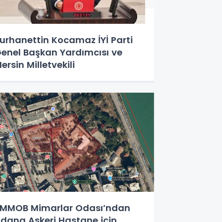
urhanettin Kocamaz İYİ Parti
enel Başkan Yardımcısı ve
ersin Milletvekili
MMOB Mimarlar Odası’ndan
dana Askeri Hastane için