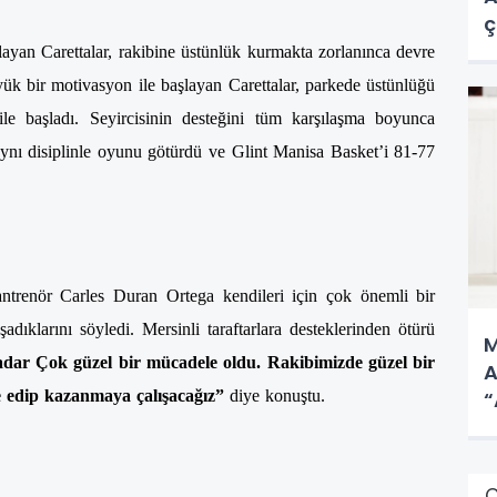
ç
ayan Carettalar, rakibine üstünlük kurmakta zorlanınca devre
yük bir motivasyon ile başlayan Carettalar, parkede üstünlüğü
le başladı. Seyircisinin desteğini tüm karşılaşma boyunca
 aynı disiplinle oyunu götürdü ve Glint Manisa Basket’i 81-77
trenör Carles Duran Ortega kendileri için çok önemli bir
dıklarını söyledi. Mersinli taraftarlara desteklerinden ötürü
M
adar Çok güzel bir mücadele oldu. Rakibimizde güzel bir
A
e edip kazanmaya çalışacağız”
diye konuştu.
“
Ç