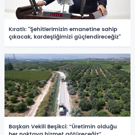
Kıratlı: "Şehitlerimizin emanetine sahip
çıkacak, kardeşliğimizi güçlendireceğiz"
Başkan Vekili Beşikci: “Üretimin olduğu
her noktaya hizmet götüreceğiz”