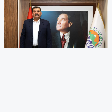
BAŞKAN YILDIZ’DAN DEPREM MESAJI:
“AYNI ACILARI YAŞAMAMAK ELİMİZDE”
Toroslar Belediye Başkanı Abdurrahman Yıldız, 6 Şubat