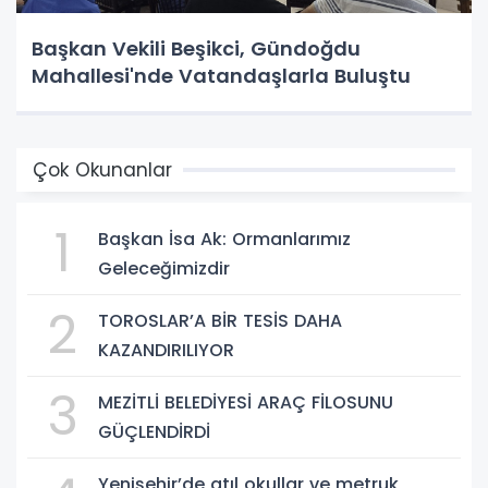
Başkan Vekili Beşikci, Gündoğdu
Mahallesi'nde Vatandaşlarla Buluştu
Çok Okunanlar
1
Başkan İsa Ak: Ormanlarımız
Geleceğimizdir
2
TOROSLAR’A BİR TESİS DAHA
KAZANDIRILIYOR
3
MEZİTLİ BELEDİYESİ ARAÇ FİLOSUNU
GÜÇLENDİRDİ
Yenişehir’de atıl okullar ve metruk