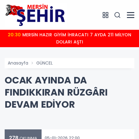
20:30
MERSİN HAZIR GİYİM İHRACATI 7 AYDA 211 MİLYON
DOLARI AŞTI
Anasayfa
GÜNCEL
OCAK AYINDA DA
FINDIKKIRAN RÜZGÂRI
DEVAM EDİYOR
278
05-01-2026 22:00
OKUNMA