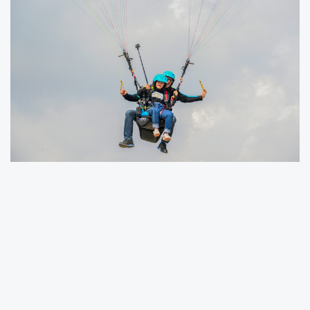
MERSİN BÜYÜKŞEHİR’DEN ‘ENGELSİZ
GÖKYÜZÜ’ DENEYİMİ
BÜYÜKŞEHİR, ÖZEL GEREKSİNİMLİ ÇOCUKLARA
YAMAÇ PARAŞÜTÜ İLE CESARET VE ÖZGÜVEN