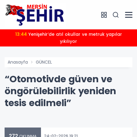
13:44
Yenişehir’de atıl okullar ve metruk yapılar
yıkılıyor
Anasayfa
GÜNCEL
“Otomotivde güven ve
öngörülebilirlik yeniden
tesis edilmeli”
272
24-02-2026 19:21
OKUNMA