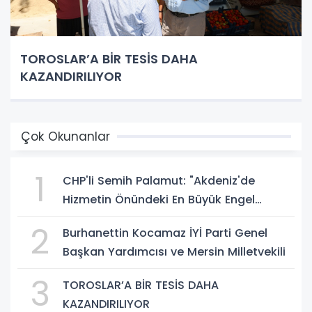
TOROSLAR’A BİR TESİS DAHA
KAZANDIRILIYOR
Çok Okunanlar
1
CHP'li Semih Palamut: "Akdeniz'de
Hizmetin Önündeki En Büyük Engel
Şeffaflıktan Uzak Yönetim Anlayışıdır"
2
Burhanettin Kocamaz İYİ Parti Genel
Başkan Yardımcısı ve Mersin Milletvekili
3
TOROSLAR’A BİR TESİS DAHA
KAZANDIRILIYOR