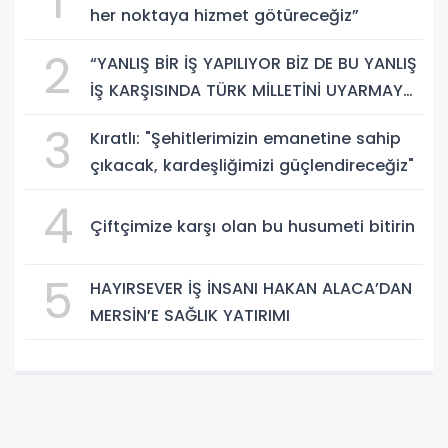
1
her noktaya hizmet götüreceğiz”
2
“YANLIŞ BİR İŞ YAPILIYOR BİZ DE BU YANLIŞ
İŞ KARŞISINDA TÜRK MİLLETİNİ UYARMAYA
DEVAM EDECEĞİZ”
3
Kıratlı: "Şehitlerimizin emanetine sahip
çıkacak, kardeşliğimizi güçlendireceğiz"
4
Çiftçimize karşı olan bu husumeti bitirin
5
HAYIRSEVER İŞ İNSANI HAKAN ALACA’DAN
MERSİN’E SAĞLIK YATIRIMI