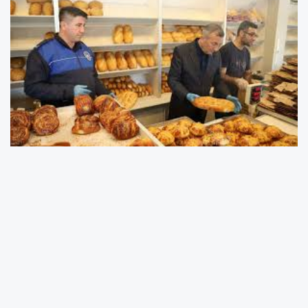
MERSİN DE HİJYEN KURALLARINA UYMAYAN FIRINA
CEZA
Mersin’in Akdeniz ilçesinde halk sağlığını hiçe
sayan fırına Akdeniz zabıtası ceza yazdı.
Ramazan ayının başlamasıyla birlikte
vatandaşların sofralarının vazgeçilmezi olan
pidelere yönelik denetimler sıkılaştırıldı. Akdeniz