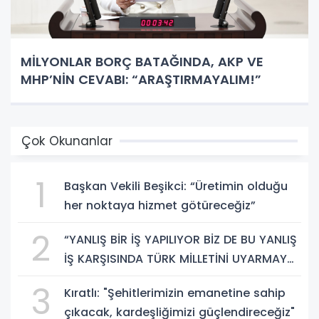
MİLYONLAR BORÇ BATAĞINDA, AKP VE
MHP’NİN CEVABI: “ARAŞTIRMAYALIM!”
Çok Okunanlar
1
Başkan Vekili Beşikci: “Üretimin olduğu
her noktaya hizmet götüreceğiz”
2
“YANLIŞ BİR İŞ YAPILIYOR BİZ DE BU YANLIŞ
İŞ KARŞISINDA TÜRK MİLLETİNİ UYARMAYA
DEVAM EDECEĞİZ”
3
Kıratlı: "Şehitlerimizin emanetine sahip
çıkacak, kardeşliğimizi güçlendireceğiz"