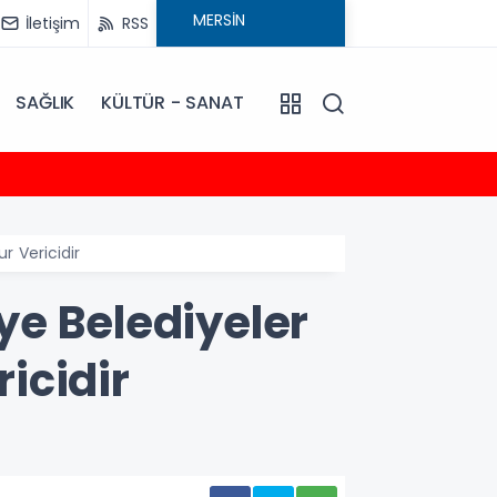
İletişim
RSS
SAĞLIK
KÜLTÜR - SANAT
21:31
Burhane
r Vericidir
ye Belediyeler
ricidir