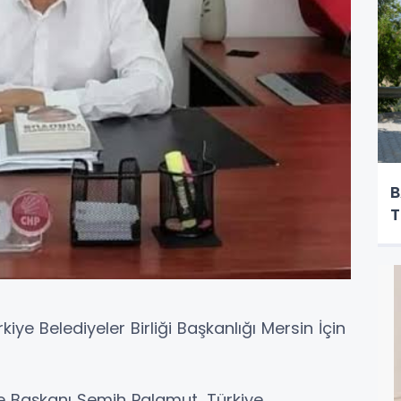
B
T
ye Belediyeler Birliği Başkanlığı Mersin İçin
çe Başkanı Semih Palamut, Türkiye