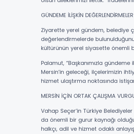
olsun dileklerimizi ilettik.” ifadelerini
GÜNDEME İLİŞKİN DEĞERLENDİRMELER 
Ziyarette yerel gündem, belediye ça
değerlendirmelerde bulunulduğunu b
kültürünün yerel siyasette önemli b
Palamut, “Başkanımızla gündeme ili
Mersin’in geleceği, ilçelerimizin i
hizmet ulaştırma noktasında istişa
MERSİN İÇİN ORTAK ÇALIŞMA VURG
Vahap Seçer’in Türkiye Belediyeler 
da önemli bir gurur kaynağı olduğ
halkçı, adil ve hizmet odaklı anlay