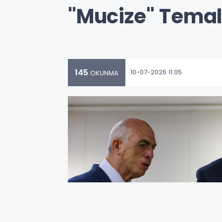
"Mucize" Temal
145
10-07-2026 11:05
OKUNMA