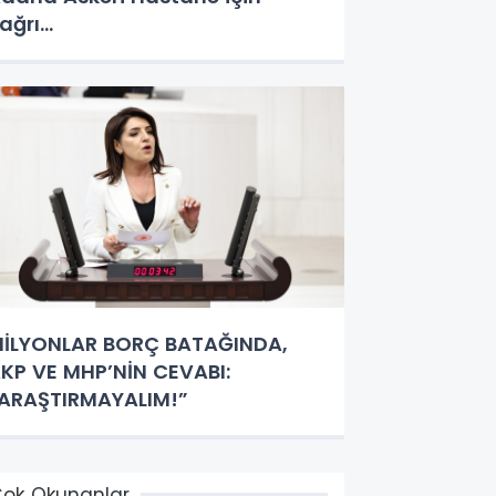
ağrı…
İLYONLAR BORÇ BATAĞINDA,
KP VE MHP’NİN CEVABI:
ARAŞTIRMAYALIM!”
ok Okunanlar