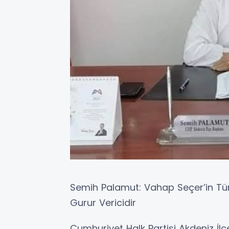
Semih Palamut: Vahap Seçer’in Türki
Gurur Vericidir
Cumhuriyet Halk Partisi Akdeniz İl