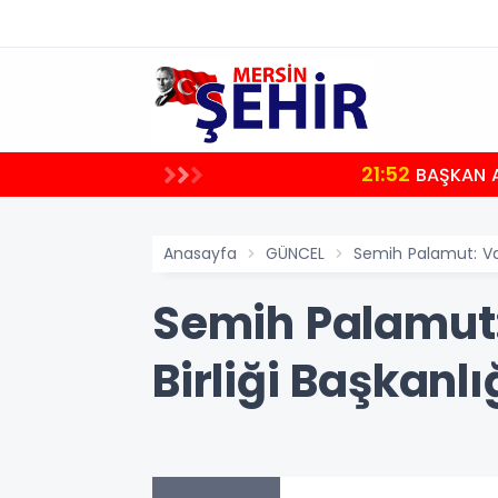
21:52
BAŞKAN A
Anasayfa
GÜNCEL
Semih Palamut: Vaha
Semih Palamut:
Birliği Başkanlı