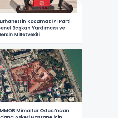
urhanettin Kocamaz İYİ Parti
enel Başkan Yardımcısı ve
ersin Milletvekili
MMOB Mimarlar Odası’ndan
dana Askeri Hastane için