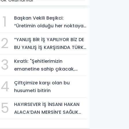
1
Başkan Vekili Beşikci:
“Üretimin olduğu her noktaya
hizmet götüreceğiz”
2
“YANLIŞ BİR İŞ YAPILIYOR BİZ DE
BU YANLIŞ İŞ KARŞISINDA TÜRK
MİLLETİNİ UYARMAYA DEVAM
3
Kıratlı: "Şehitlerimizin
EDECEĞİZ”
emanetine sahip çıkacak,
kardeşliğimizi güçlendireceğiz"
4
Çiftçimize karşı olan bu
husumeti bitirin
5
HAYIRSEVER İŞ İNSANI HAKAN
ALACA’DAN MERSİN’E SAĞLIK
YATIRIMI