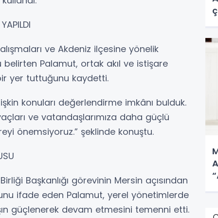
 kullandı.
ç
YAPILDI
lışmaları ve Akdeniz ilçesine yönelik
elirten Palamut, ortak akıl ve istişare
ir yer tuttuğunu kaydetti.
şkin konuları değerlendirme imkânı bulduk.
htiyaçları ve vatandaşlarımıza daha güçlü
reyi önemsiyoruz.” şeklinde konuştu.
M
USU
A
“
Birliği Başkanlığı görevinin Mersin açısından
unu ifade eden Palamut, yerel yönetimlerde
ışın güçlenerek devam etmesini temenni etti.
Ç