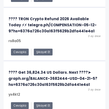
???? TRON Crypto Refund 2026 Available
Today ⚡⚡ telegra.ph/COMPENSATION-05-12-
9?hs=6376a726c30a163f5629b2dfa441e4a1
3 ay önce
rs8a05
Cevapla
Şikayet Et
???? Get 36,824.34 US Dollars. Next ????➤
graph.org/BALANCE-3682444-USD-04-21-5?
hs=6376a726c30a163f5629b2dfa441e4a1
3 ay önce
yx4kt2
Cevapla
Şikayet Et