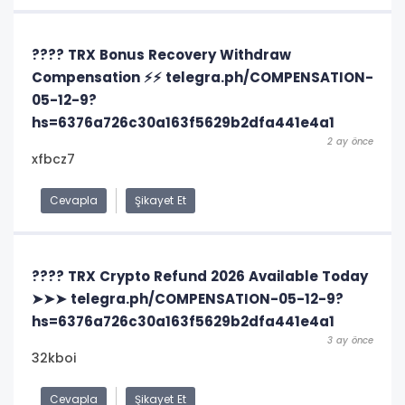
???? TRX Bonus Recovery Withdraw
Compensation ⚡⚡ telegra.ph/COMPENSATION-
05-12-9?
hs=6376a726c30a163f5629b2dfa441e4a1
2 ay önce
xfbcz7
Cevapla
Şikayet Et
???? TRX Crypto Refund 2026 Available Today
➤➤➤ telegra.ph/COMPENSATION-05-12-9?
hs=6376a726c30a163f5629b2dfa441e4a1
3 ay önce
32kboi
Cevapla
Şikayet Et