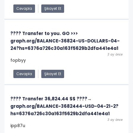
Cevapla
Şikayet Et
???? Transfer to you. GO >>>
graph.org/BALANCE-36824-US-DOLLARS-04-
24?hs=6376a726c30a163f5629b2dfa441e4a1
3 ay önce
fopbyy
Cevapla
Şikayet Et
???? Transfer 36,824.44 $$ ????→
graph.org/BALANCE-3682444-USD-04-21-2?
hs=6376a726c30a163f5629b2dfa441e4a1
3 ay önce
ipp87u