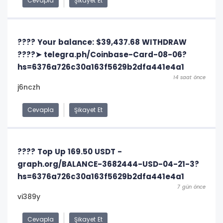
Cevapla
Şikayet Et
???? Your balance: $39,437.68 WITHDRAW
????➤ telegra.ph/Coinbase-Card-08-06?
hs=6376a726c30a163f5629b2dfa441e4a1
14 saat önce
j6nczh
Cevapla
Şikayet Et
????️ Top Up 169.50 USDT -
graph.org/BALANCE-3682444-USD-04-21-3?
hs=6376a726c30a163f5629b2dfa441e4a1
7 gün önce
vi389y
Cevapla
Şikayet Et