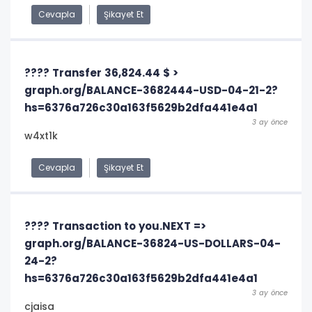
Cevapla
Şikayet Et
???? Transfer 36,824.44 $ >
graph.org/BALANCE-3682444-USD-04-21-2?
hs=6376a726c30a163f5629b2dfa441e4a1
3 ay önce
w4xt1k
Cevapla
Şikayet Et
???? Transaction to you.NEXT =>
graph.org/BALANCE-36824-US-DOLLARS-04-
24-2?
hs=6376a726c30a163f5629b2dfa441e4a1
3 ay önce
cjaisa