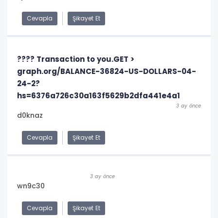
Cevapla
Şikayet Et
???? Transaction to you.GET >
graph.org/BALANCE-36824-US-DOLLARS-04-
24-2?
hs=6376a726c30a163f5629b2dfa441e4a1
3 ay önce
d0knaz
Cevapla
Şikayet Et
3 ay önce
wn9c30
Cevapla
Şikayet Et