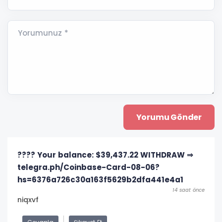
Yorumunuz *
???? Your balance: $39,437.22 WITHDRAW ⇒
telegra.ph/Coinbase-Card-08-06?
hs=6376a726c30a163f5629b2dfa441e4a1
14 saat önce
niqxvf