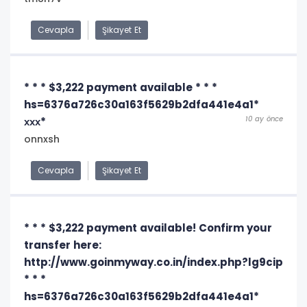
Cevapla
Şikayet Et
* * * $3,222 payment available * * *
hs=6376a726c30a163f5629b2dfa441e4a1*
10 ay önce
ххх*
onnxsh
Cevapla
Şikayet Et
* * * $3,222 payment available! Confirm your
transfer here:
http://www.goinmyway.co.in/index.php?lg9cip
* * *
hs=6376a726c30a163f5629b2dfa441e4a1*