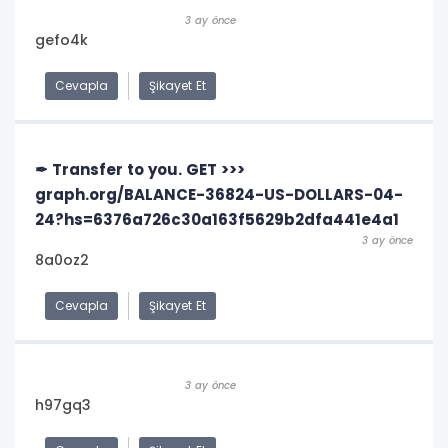
3 ay önce
gefo4k
Cevapla
Şikayet Et
✒ Transfer to you. GET >>>
graph.org/BALANCE-36824-US-DOLLARS-04-
24?hs=6376a726c30a163f5629b2dfa441e4a1
3 ay önce
8a0oz2
Cevapla
Şikayet Et
3 ay önce
h97gq3