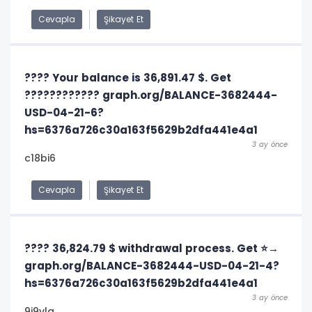
Cevapla
Şikayet Et
????️ Your balance is 36,891.47 $. Get
???????????? graph.org/BALANCE-3682444-
USD-04-21-6?
hs=6376a726c30a163f5629b2dfa441e4a1
3 ay önce
c18bi6
Cevapla
Şikayet Et
???? 36,824.79 $ withdrawal process. Get ⭐→
graph.org/BALANCE-3682444-USD-04-21-4?
hs=6376a726c30a163f5629b2dfa441e4a1
3 ay önce
9j9vlq