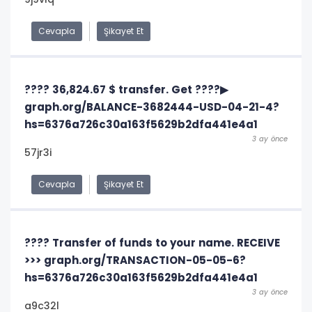
Cevapla
Şikayet Et
???? 36,824.67 $ transfer. Get ????▶
graph.org/BALANCE-3682444-USD-04-21-4?
hs=6376a726c30a163f5629b2dfa441e4a1
3 ay önce
57jr3i
Cevapla
Şikayet Et
???? Transfer of funds to your name. RECEIVE
>>> graph.org/TRANSACTION-05-05-6?
hs=6376a726c30a163f5629b2dfa441e4a1
3 ay önce
a9c32l