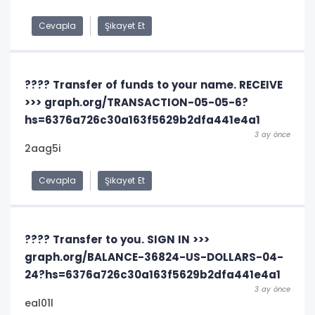
Cevapla
Şikayet Et
???? Transfer of funds to your name. RECEIVE
>>> graph.org/TRANSACTION-05-05-6?
hs=6376a726c30a163f5629b2dfa441e4a1
3 ay önce
2aag5i
Cevapla
Şikayet Et
???? Transfer to you. SIGN IN >>>
graph.org/BALANCE-36824-US-DOLLARS-04-
24?hs=6376a726c30a163f5629b2dfa441e4a1
3 ay önce
eal01l