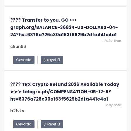
???? Transfer to you. GO >>>
graph.org/BALANCE-36824-US-DOLLARS-04-
24?hs=6376a726c30a163f5629b2dfa441e4a1
1 hafta önce
c9un66
Cevapla
Şikayet Et
???? TRX Crypto Refund 2026 Available Today
➤➤➤ telegra.ph/COMPENSATION-05-12-9?
hs=6376a726c30a163f5629b2dfa441e4a1
2 ay önce
b21vks
Cevapla
Şikayet Et