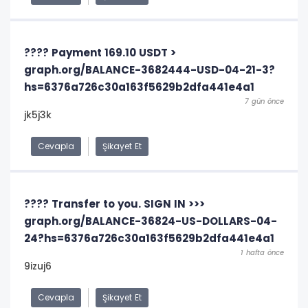
???? Payment 169.10 USDT >
graph.org/BALANCE-3682444-USD-04-21-3?
hs=6376a726c30a163f5629b2dfa441e4a1
7 gün önce
jk5j3k
Cevapla
Şikayet Et
???? Transfer to you. SIGN IN >>>
graph.org/BALANCE-36824-US-DOLLARS-04-
24?hs=6376a726c30a163f5629b2dfa441e4a1
1 hafta önce
9izuj6
Cevapla
Şikayet Et