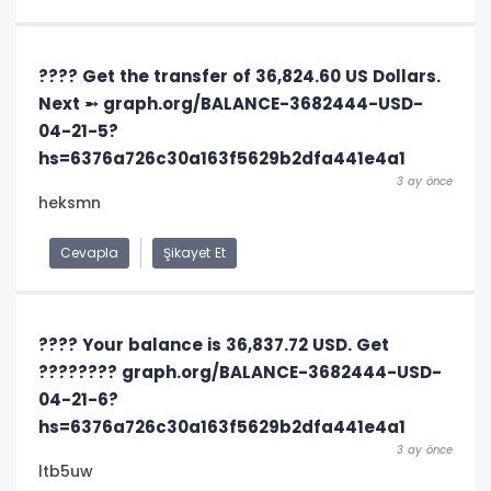
???? Get the transfer of 36,824.60 US Dollars.
Next ➵ graph.org/BALANCE-3682444-USD-
04-21-5?
hs=6376a726c30a163f5629b2dfa441e4a1
3 ay önce
heksmn
Cevapla
Şikayet Et
???? Your balance is 36,837.72 USD. Get
???????? graph.org/BALANCE-3682444-USD-
04-21-6?
hs=6376a726c30a163f5629b2dfa441e4a1
3 ay önce
ltb5uw