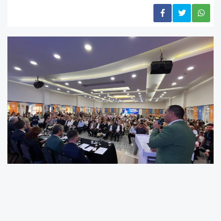
Kıratlı’dan Seçer’e sert eleştiri: “Mazeret değil, hizmet üretin”