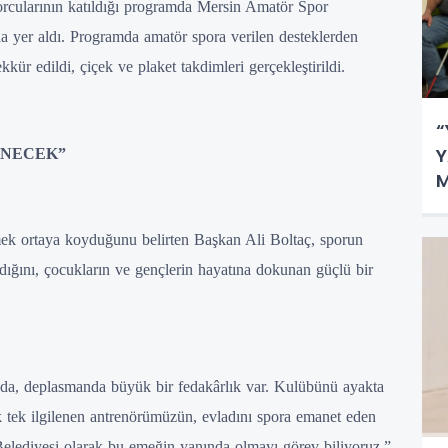
sporcularının katıldığı programda Mersin Amatör Spor
a yer aldı. Programda amatör spora verilen desteklerden
kür edildi, çiçek ve plaket takdimleri gerçekleştirildi.
“
Y
ENECEK”
M
E
mek ortaya koyduğunu belirten Başkan Ali Boltaç, sporun
adığını, çocukların ve gençlerin hayatına dokunan güçlü bir
da, deplasmanda büyük bir fedakârlık var. Kulübünü ayakta
ek tek ilgilenen antrenörümüzün, evladını spora emanet eden
Belediyesi olarak bu emeğin yanında olmayı görev biliyoruz.”