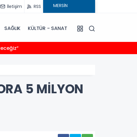
İletişim
RSS
SAĞLIK
KÜLTÜR - SANAT
11:43
receğiz”
“YANLI
ORA 5 MİLYON