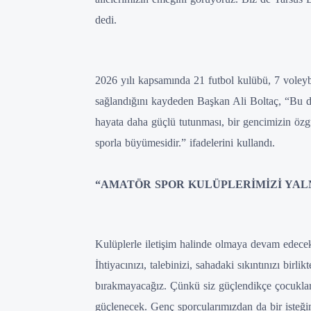
dedi.
2026 yılı kapsamında 21 futbol kulübü, 7 voleyb
sağlandığını kaydeden Başkan Ali Boltaç, “Bu de
hayata daha güçlü tutunması, bir gencimizin öz
sporla büyümesidir.” ifadelerini kullandı.
“AMATÖR SPOR KULÜPLERİMİZİ YAL
Kulüplerle iletişim halinde olmaya devam edecek
İhtiyacınızı, talebinizi, sahadaki sıkıntınızı bir
bırakmayacağız. Çünkü siz güçlendikçe çocuklar
güçlenecek. Genç sporcularımızdan da bir isteği