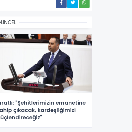
GÜNCEL
ıratlı: "Şehitlerimizin emanetine
ahip çıkacak, kardeşliğimizi
üçlendireceğiz"