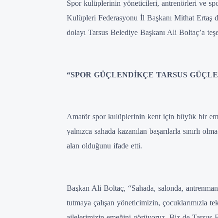
Spor kulüplerinin yöneticileri, antrenörleri ve 
Kulüpleri Federasyonu İl Başkanı Mithat Ertaş d
dolayı Tarsus Belediye Başkanı Ali Boltaç’a teşek
“SPOR GÜÇLENDİKÇE TARSUS GÜÇL
Amatör spor kulüplerinin kent için büyük bir e
yalnızca sahada kazanılan başarılarla sınırlı olm
alan olduğunu ifade etti.
Başkan Ali Boltaç, “Sahada, salonda, antrenman
tutmaya çalışan yöneticimizin, çocuklarımızla t
ailelerimizin emeğini görüyoruz. Biz de Tarsus 