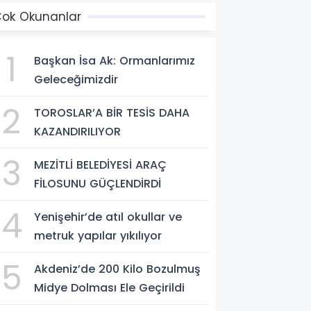
ok Okunanlar
1
Başkan İsa Ak: Ormanlarımız
Geleceğimizdir
2
TOROSLAR’A BİR TESİS DAHA
KAZANDIRILIYOR
3
MEZİTLİ BELEDİYESİ ARAÇ
FİLOSUNU GÜÇLENDİRDİ
4
Yenişehir’de atıl okullar ve
metruk yapılar yıkılıyor
5
Akdeniz’de 200 Kilo Bozulmuş
Midye Dolması Ele Geçirildi