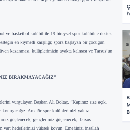
Ç
h
ol ve basketbol kulübü ile 19 bireysel spor kulübüne destek
steğin en kıymetli karşılığı; spora başlayan bir çocuğun
güven kazanması, kulüplerimizin ayakta kalması ve Tarsus’un
NIZ BIRAKMAYACAĞIZ”
B
lerini vurgulayan Başkan Ali Boltaç, “Kapımız size açık.
M
B
likte konuşacağız. Amatör spor kulüplerimizi yalnız
ımız güçlenecek, gençlerimiz güçlenecek, Tarsus
m var; hedeflerinizi yüksek koyun. Emeğinizi inşallah