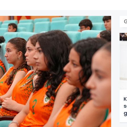
K
s
g