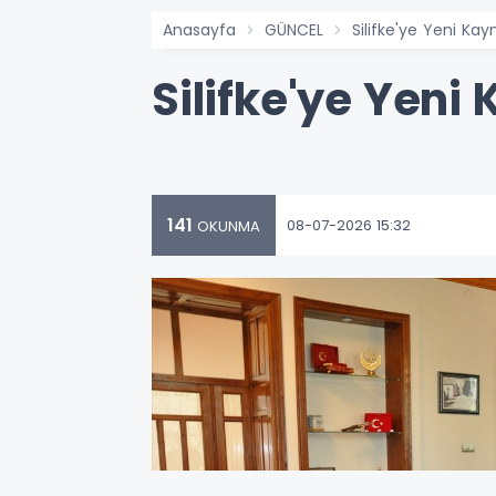
Anasayfa
GÜNCEL
Silifke'ye Yeni K
Silifke'ye Yen
141
08-07-2026 15:32
OKUNMA