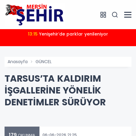
13:15
Yenişehir’de parklar yenileniyor
Anasayfa
GÜNCEL
TARSUS’TA KALDIRIM
İŞGALLERİNE YÖNELİK
DENETİMLER SÜRÜYOR
179
06-06-2026 21:25
OKUNMA