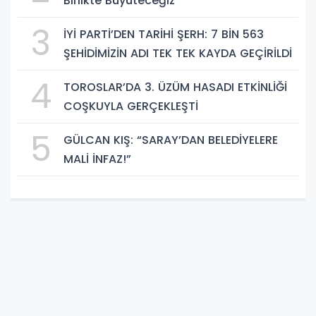
Birlikte Büyüteceğiz
3
İYİ PARTİ’DEN TARİHİ ŞERH: 7 BİN 563
ŞEHİDİMİZİN ADI TEK TEK KAYDA GEÇİRİLDİ
4
TOROSLAR’DA 3. ÜZÜM HASADI ETKİNLİĞİ
COŞKUYLA GERÇEKLEŞTİ
5
GÜLCAN KIŞ: “SARAY’DAN BELEDİYELERE
MALİ İNFAZ!”