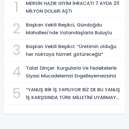
1
MERSİN HAZIR GİYİM İHRACATI 7 AYDA 211
MİLYON DOLARI AŞTI
2
Başkan Vekili Beşikci, Gündoğdu
Mahallesi'nde Vatandaşlarla Buluştu
3
Başkan Vekili Beşikci: “Üretimin olduğu
her noktaya hizmet götüreceğiz”
4
Talat Dinçer: Kurgularla Ve Fezlekelerle
Siyasi Mücadelemizi Engelleyemezsiniz
5
“YANLIŞ BİR İŞ YAPILIYOR BİZ DE BU YANLIŞ
İŞ KARŞISINDA TÜRK MİLLETİNİ UYARMAYA
DEVAM EDECEĞİZ”