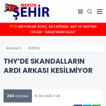
18:16
MİLYONLAR BORÇ BATAĞINDA, AKP VE MHP’NİN
CEVABI: “ARAŞTIRMAYALIM!”
Anasayfa
GÜNCEL
THY’DE SKANDALLARIN
ARDI ARKASI KESİLMİYOR
294
15-03-2026 17:49
OKUNMA