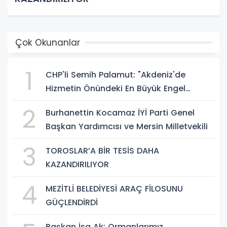
Çok Okunanlar
1
CHP'li Semih Palamut: "Akdeniz'de
Hizmetin Önündeki En Büyük Engel
Şeffaflıktan Uzak Yönetim Anlayışıdır"
2
Burhanettin Kocamaz İYİ Parti Genel
Başkan Yardımcısı ve Mersin Milletvekili
3
TOROSLAR’A BİR TESİS DAHA
KAZANDIRILIYOR
4
MEZİTLİ BELEDİYESİ ARAÇ FİLOSUNU
GÜÇLENDİRDİ
Başkan İsa Ak: Ormanlarımız