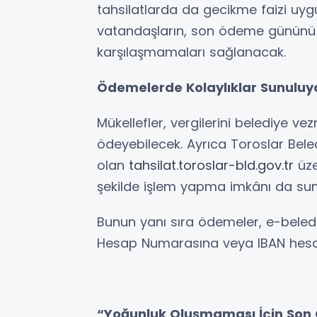
tahsilatlarda da gecikme faizi uyg
vatandaşların, son ödeme gününü k
karşılaşmamaları sağlanacak.
Ödemelerde Kolaylıklar Sunuluy
Mükellefler, vergilerini belediye ve
ödeyebilecek. Ayrıca Toroslar Bele
olan
tahsilat.toroslar-bld.gov.tr
üze
şekilde işlem yapma imkânı da sun
Bunun yanı sıra ödemeler, e-beledi
Hesap Numarasına veya IBAN hesabı
“Yoğunluk Oluşmaması İçin Son 