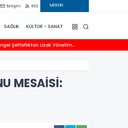
İletişim
RSS
SAĞLIK
KÜLTÜR - SANAT
13:22
Toplum
U MESAİSİ: