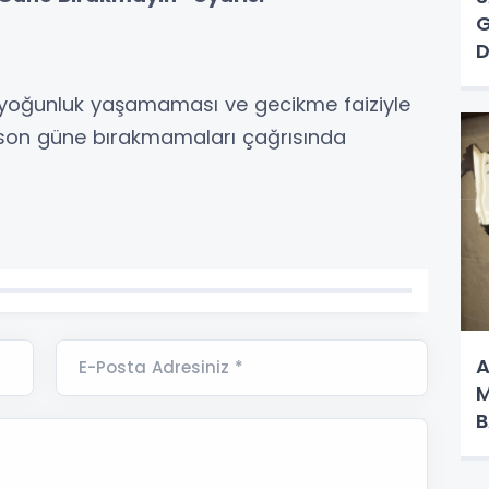
G
D
n yoğunluk yaşamaması ve gecikme faiziyle
 son güne bırakmamaları çağrısında
A
E-Posta Adresiniz *
M
B