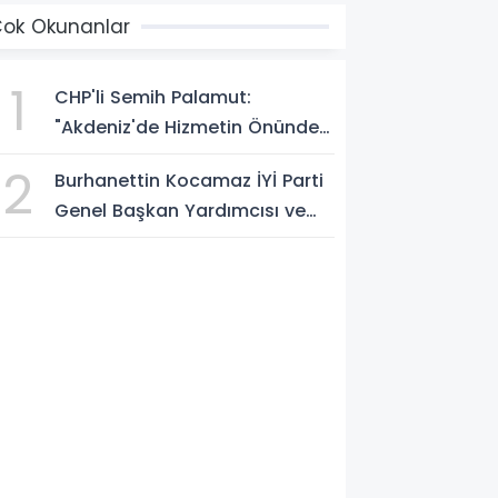
ok Okunanlar
1
CHP'li Semih Palamut:
"Akdeniz'de Hizmetin Önündeki
En Büyük Engel Şeffaflıktan
2
Burhanettin Kocamaz İYİ Parti
Uzak Yönetim Anlayışıdır"
Genel Başkan Yardımcısı ve
Mersin Milletvekili