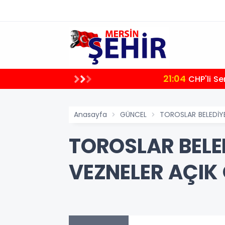
21:04
letvekili
CHP'li Semih Palamut: "Akdeniz'de Hizmetin Önündeki En Büyük Engel Şeffaflıktan Uzak Yönetim
Anlayışıdır"
Anasayfa
GÜNCEL
TOROSLAR BELEDİY
TOROSLAR BELE
VEZNELER AÇIK