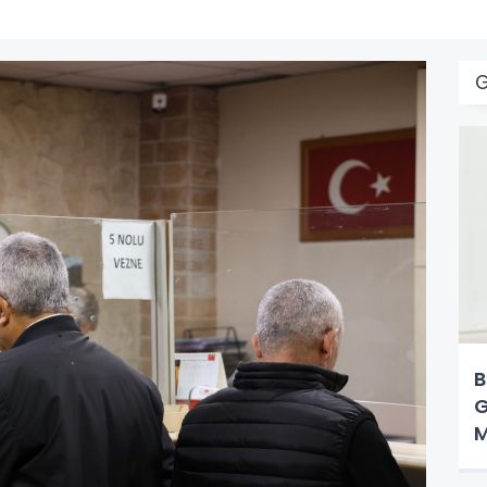
B
G
M