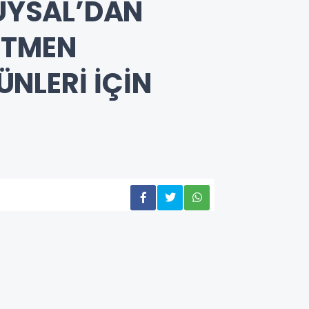
 UYSAL’DAN
ETMEN
NLERİ İÇİN
GÜNCEL