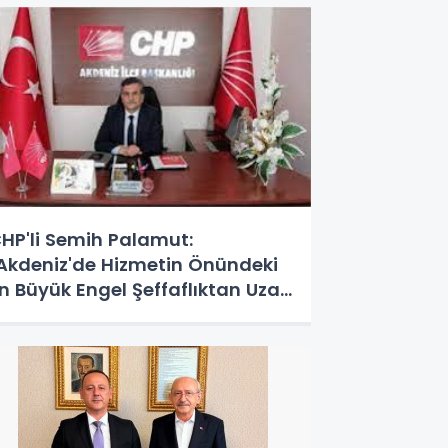
HP'li Semih Palamut:
Akdeniz'de Hizmetin Önündeki
n Büyük Engel Şeffaflıktan Uzak
önetim Anlayışıdır"