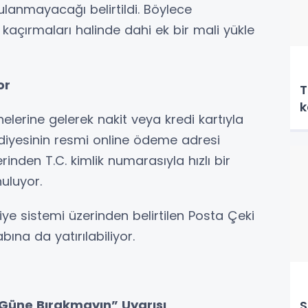
ulanmayacağı belirtildi. Böylece
açırmaları halinde dahi ek bir mali yükle
or
T
k
znelerine gelerek nakit veya kredi kartıyla
diyesinin resmi online ödeme adresi
rinden T.C. kimlik numarasıyla hızlı bir
uluyor.
ye sistemi üzerinden belirtilen Posta Çeki
na da yatırılabiliyor.
Güne Bırakmayın” Uyarısı
S