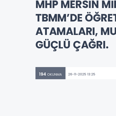
MHP MERSİN MİL
TBMM’DE ÖĞRET
ATAMALARI, MU
GÜÇLÜ ÇAĞRI.
194
26-11-2025 13:25
OKUNMA