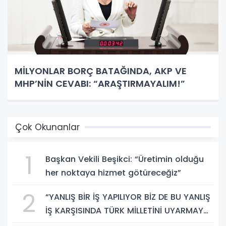
MİLYONLAR BORÇ BATAĞINDA, AKP VE
MHP’NİN CEVABI: “ARAŞTIRMAYALIM!”
Çok Okunanlar
1
Başkan Vekili Beşikci: “Üretimin olduğu
her noktaya hizmet götüreceğiz”
2
“YANLIŞ BİR İŞ YAPILIYOR BİZ DE BU YANLIŞ
İŞ KARŞISINDA TÜRK MİLLETİNİ UYARMAYA
DEVAM EDECEĞİZ”