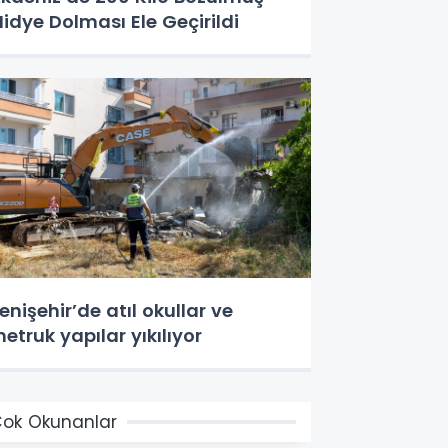
idye Dolması Ele Geçirildi
enişehir’de atıl okullar ve
etruk yapılar yıkılıyor
ok Okunanlar