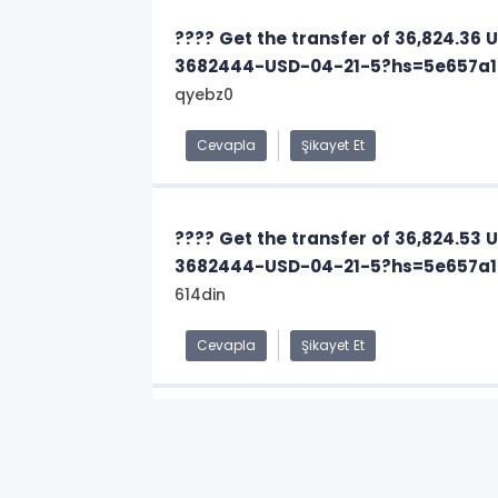
???? Get the transfer of 36,824.36
3682444-USD-04-21-5?hs=5e657a
qyebz0
Cevapla
Şikayet Et
???? Get the transfer of 36,824.53
3682444-USD-04-21-5?hs=5e657a
614din
Cevapla
Şikayet Et