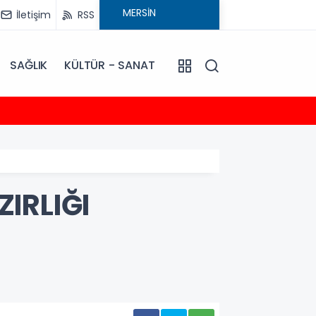
İletişim
RSS
SAĞLIK
KÜLTÜR - SANAT
20:30
Talat
IRLIĞI