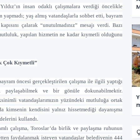
M
ıldız’ın insan odaklı çalışmalara verdiği öncelikle
ım yapmadı; yaş almış vatandaşlarla sohbet etti, bayram
n kapısını çalarak “unutulmadınız” mesajı verdi. Bazı
mutluluk, yapılan hizmetin ne kadar kıymetli olduğunu
k Çok Kıymetli”
yram öncesi gerçekleştirilen çalışma ile ilgili yaptığı
 paylaşabilmek ve bir gönüle dokunabilmektir.
Y
sinimli vatandaşlarımızın yüzündeki mutluluğa ortak
m
da kimsenin kendisini yalnız hissetmediği dayanışma
elerini kullandı.
amlı çalışma, Toroslar’da birlik ve paylaşma ruhunun
Ç
etten faydalanmak isteyen vatandaşlar belediyenin 444