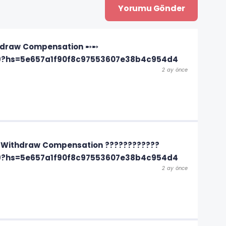
thdraw Compensation ➸➸
9?hs=5e657a1f90f8c97553607e38b4c954d4
2 ay önce
 Withdraw Compensation ????????????
9?hs=5e657a1f90f8c97553607e38b4c954d4
2 ay önce