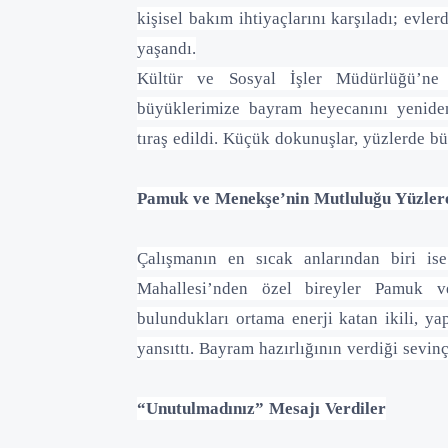
kişisel bakım ihtiyaçlarını karşıladı; evl
yaşandı.
Kültür ve Sosyal İşler Müdürlüğü’ne b
büyüklerimize bayram heyecanını yeniden hi
tıraş edildi. Küçük dokunuşlar, yüzlerde b
Pamuk ve Menekşe’nin Mutluluğu Yüzlere
Çalışmanın en sıcak anlarından biri is
Mahallesi’nden özel bireyler Pamuk ve
bulundukları ortama enerji katan ikili, ya
yansıttı. Bayram hazırlığının verdiği sevin
“Unutulmadınız” Mesajı Verdiler