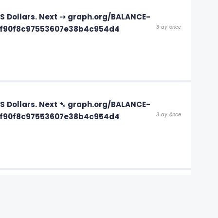
 US Dollars. Next ⇢ graph.org/BALANCE-
3 ay önce
1f90f8c97553607e38b4c954d4
 US Dollars. Next ➴ graph.org/BALANCE-
3 ay önce
1f90f8c97553607e38b4c954d4