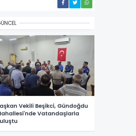
GÜNCEL
aşkan Vekili Beşikci, Gündoğdu
ahallesi'nde Vatandaşlarla
uluştu