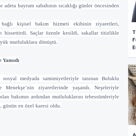
erde adeta bayram sabahının sıcaklığı günler öncesinden
ağlı kişisel bakım hizmeti ekibinin ziyaretleri,
T
ssettirdi. Saçlar özenle kesildi, sakallar titizlikle
F
üyük mutluluklara dönüştü.
E
 Yansıdı
e sosyal medyada samimiyetleriyle tanınan Buluklu
 Menekşe’nin ziyaretlerinde yaşandı. Neşeleriyle
pılan bakımın ardından mutluluklarını tebessümleriyle
ç, günün en özel karesi oldu.
A