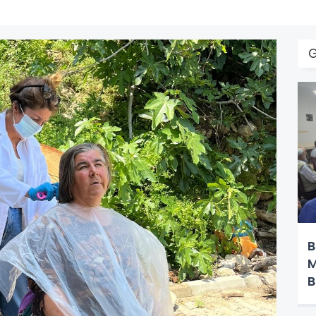
B
M
B