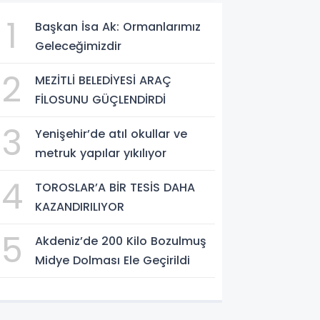
1
Başkan İsa Ak: Ormanlarımız
Geleceğimizdir
2
MEZİTLİ BELEDİYESİ ARAÇ
FİLOSUNU GÜÇLENDİRDİ
3
Yenişehir’de atıl okullar ve
metruk yapılar yıkılıyor
4
TOROSLAR’A BİR TESİS DAHA
KAZANDIRILIYOR
5
Akdeniz’de 200 Kilo Bozulmuş
Midye Dolması Ele Geçirildi