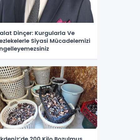
alat Dinçer: Kurgularla Ve
ezlekelerle Siyasi Mücadelemizi
ngelleyemezsiniz
kdeniz’de 200 Kilo Bozulmuş